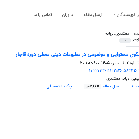
ی نویسندگان
ارسال مقاله
داوران
تماس با ما
ده =
معتقدی، ربابه
لات:
1
لگوی محتوایی و موضوعی در مطبوعات دینی محلی دوره قاجار
1-20
10.22034/lrsi.2026.584316
فیعی، ربابه معتقدی
اله
اصل مقاله
چکیده تفصیلی
807.68 K