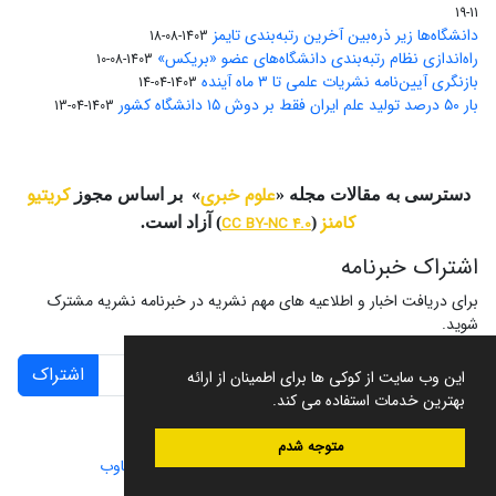
11-19
دانشگاه‌ها زیر ذره‌بین آخرین رتبه‌بندی تایمز
1403-08-18
راه‌اندازی نظام رتبه‌بندی دانشگاه‌‌های عضو «بریکس»
1403-08-10
بازنگری آیین‌نامه نشریات علمی تا ۳ ماه آینده
1403-04-14
بار ۵۰ درصد تولید علم ایران فقط بر دوش ۱۵ دانشگاه کشور
1403-04-13
علوم خبری
کریتیو
دسترسی به مقالات مجله «
» بر اساس مجوز
کامنز
(
CC BY-NC 4.0
) آزاد است.
اشتراک خبرنامه
برای دریافت اخبار و اطلاعیه های مهم نشریه در خبرنامه نشریه مشترک
شوید.
اشتراک
این وب سایت از کوکی ها برای اطمینان از ارائه
بهترین خدمات استفاده می کند.
متوجه شدم
سامانه مدیریت نشریات علمی.
طراحی و پیاده سازی از
سیناوب