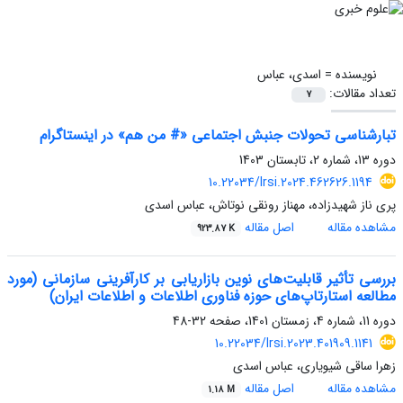
نویسنده =
اسدی، عباس
تعداد مقالات:
7
تبارشناسی تحولات جنبش اجتماعی «# من هم» در اینستاگرام
دوره 13، شماره 2، تابستان 1403
10.22034/lrsi.2024.462626.1194
پری ناز شهیدزاده، مهناز رونقی نوتاش، عباس اسدی
مشاهده مقاله
اصل مقاله
923.87 K
بررسی تأثیر قابلیت‌های نوین بازاریابی بر کارآفرینی سازمانی (مورد
مطالعه استارتاپ‌های حوزه فناوری اطلاعات و اطلاعات ایران)
دوره 11، شماره 4، زمستان 1401، صفحه
32-48
10.22034/lrsi.2023.401909.1141
زهرا ساقی شیویاری، عباس اسدی
مشاهده مقاله
اصل مقاله
1.18 M