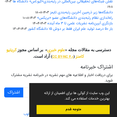
نقش شبکه‌های تحقیقاتی بین‌المللی در رتبه‌بندی«کیو.اِس» دانشگاه ها
1403-
11-19
دانشگاه‌ها زیر ذره‌بین آخرین رتبه‌بندی تایمز
1403-08-18
راه‌اندازی نظام رتبه‌بندی دانشگاه‌‌های عضو «بریکس»
1403-08-10
بازنگری آیین‌نامه نشریات علمی تا ۳ ماه آینده
1403-04-14
بار ۵۰ درصد تولید علم ایران فقط بر دوش ۱۵ دانشگاه کشور
1403-04-13
علوم خبری
کریتیو
دسترسی به مقالات مجله «
» بر اساس مجوز
کامنز
(
CC BY-NC 4.0
) آزاد است.
اشتراک خبرنامه
برای دریافت اخبار و اطلاعیه های مهم نشریه در خبرنامه نشریه مشترک
شوید.
اشتراک
این وب سایت از کوکی ها برای اطمینان از ارائه
بهترین خدمات استفاده می کند.
متوجه شدم
سامانه مدیریت نشریات علمی.
طراحی و پیاده سازی از
سیناوب