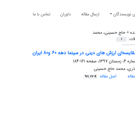
ی نویسندگان
ارسال مقاله
داوران
تماس با ما
ده =
حاج حسینی، محمد
لات:
1
یسه‌ای ارزش های دینی در سینما دهه 60 و80 ایران
161-184
آذری، محمد حاج حسینی
اله
اصل مقاله
961.77 K