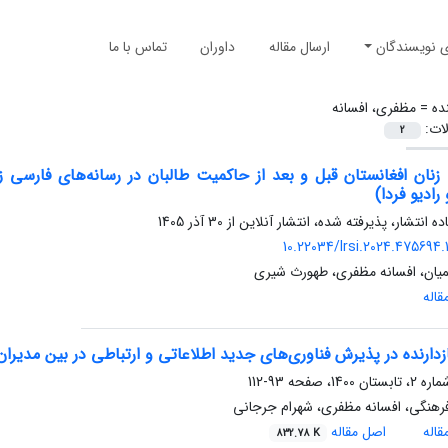
ی نویسندگان
ارسال مقاله
داوران
تماس با ما
ده =
مظفری، افسانه
لات:
2
 زنان افغانستان قبل و بعد از حاکمیت طالبان در رسانه‌های فارسی
رادیو فردا)
ده انتشار، پذیرفته شده، انتشار آنلاین از
30 آذر 1405
10.22034/lrsi.2024.475694.
میان، افسانه مظفری، طهورث شیری
اله
زدارنده در پذیرش فناوری‌های جدید اطلاعاتی و ارتباطی در بین مدیران
93-112
فرهنگی، افسانه مظفری، شهرام جرجانی
اله
اصل مقاله
832.78 K