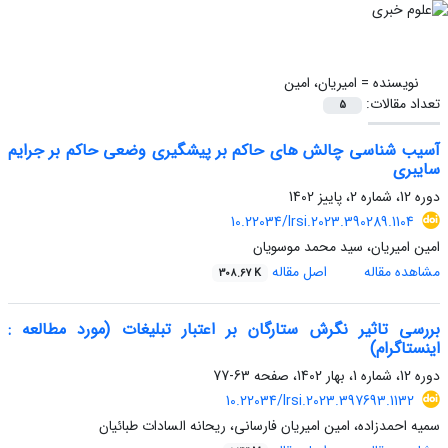
نویسنده =
امیریان، امین
تعداد مقالات:
5
آسیب شناسی چالش های حاکم بر پیشگیری وضعی حاکم بر جرایم
سایبری
دوره 12، شماره 2، پاییز 1402
10.22034/lrsi.2023.390289.1104
امین امیریان، سید محمد موسویان
مشاهده مقاله
اصل مقاله
308.67 K
بررسی تاثیر نگرش ستارگان بر اعتبار تبلیغات (مورد مطالعه :
اینستاگرام)
دوره 12، شماره 1، بهار 1402، صفحه
63-77
10.22034/lrsi.2023.397693.1132
سمیه احمدزاده، امین امیریان فارسانی، ریحانه السادات طبائیان