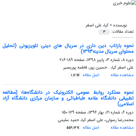
نویسنده =
کیا، علی اصغر
تعداد مقالات:
3
نحوه بازتاب دین داری در سریال های دینی تلویزیونی (تحلیل
محتوای سریال مدینه۱۳۹۳)
دوره 8، شماره 3، پاییز 1398، صفحه
189-206
علی اصغر کیا، . حسین پور، فاطمه پوربصیر
مشاهده مقاله
اصل مقاله
1.12 M
نحوه عملکرد روابط عمومی الکترونیک در دانشگاه‌ها؛ (مطالعه
تطبیقی دانشگاه علامه طباطبائی و سازمان مرکزی دانشگاه آزاد
اسلامی)
دوره 6، شماره 21، بهار 1396، صفحه
129-150
محمدرضا رسولی، علی اصغر کیا، حمید سلیمی
مشاهده مقاله
اصل مقاله
559.13 K