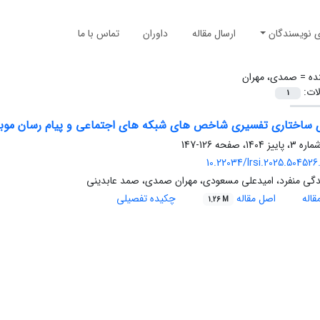
ی نویسندگان
ارسال مقاله
داوران
تماس با ما
ده =
صمدی، مهران
لات:
1
ساختاری تفسیری شاخص های شبکه های اجتماعی و پیام رسان موبایلی برای توس
126-147
10.22034/lrsi.2025.504526
دگی منفرد، امیدعلی مسعودی، مهران صمدی، صمد عابدینی
اله
اصل مقاله
چکیده تفصیلی
1.26 M