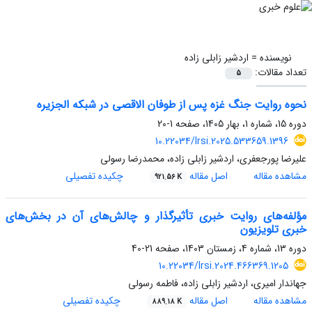
نویسنده =
اردشیر زابلی زاده
تعداد مقالات:
5
نحوه روایت جنگ غزه پس از طوفان الاقصی در شبکه الجزیره
دوره 15، شماره 1، بهار 1405، صفحه
1-20
10.22034/lrsi.2025.533659.1396
علیرضا پورجعفری، اردشیر زابلی زاده، محمدرضا رسولی
مشاهده مقاله
اصل مقاله
چکیده تفصیلی
921.56 K
مؤلفه‌های روایت خبری تأثیرگذار و چالش‌های آن در بخش‌های
خبری تلویزیون
دوره 13، شماره 4، زمستان 1403، صفحه
21-40
10.22034/lrsi.2024.466369.1205
جهاندار امیری، اردشیر زابلی زاده، فاطمه رسولی
مشاهده مقاله
اصل مقاله
چکیده تفصیلی
889.18 K