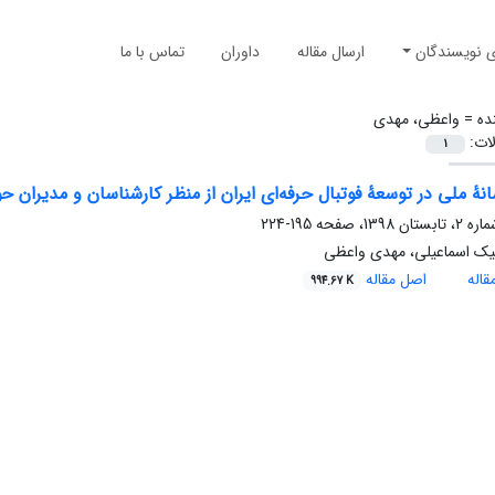
ی نویسندگان
ارسال مقاله
داوران
تماس با ما
ده =
واعظی، مهدی
لات:
1
ۀ ملی در توسعۀ فوتبال حرفه‌ای ایران از منظر کارشناسان و مدیران حوز
195-224
یک اسماعیلی، مهدی واعظی
اله
اصل مقاله
994.67 K