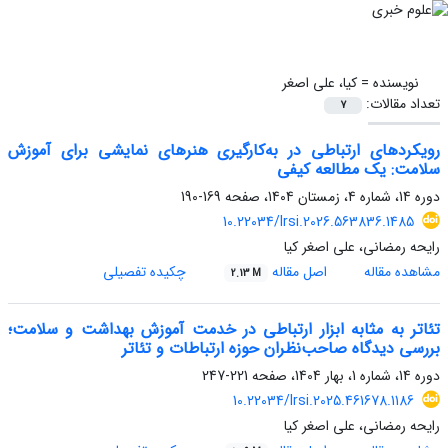
نویسنده =
کیا، علی اصغر
تعداد مقالات:
7
رویکردهای ارتباطی در به‌کارگیری هنرهای نمایشی برای آموزش
سلامت: یک مطالعه کیفی
دوره 14، شماره 4، زمستان 1404، صفحه
169-190
10.22034/lrsi.2026.563836.1485
رایحه رمضانی، علی اصغر کیا
مشاهده مقاله
اصل مقاله
چکیده تفصیلی
2.13 M
تئاتر به مثابه ابزار ارتباطی در خدمت آموزش بهداشت و سلامت؛
بررسی دیدگاه صاحب‌نظران حوزه ارتباطات و تئاتر
دوره 14، شماره 1، بهار 1404، صفحه
221-247
10.22034/lrsi.2025.461678.1186
رایحه رمضانی، علی اصغر کیا