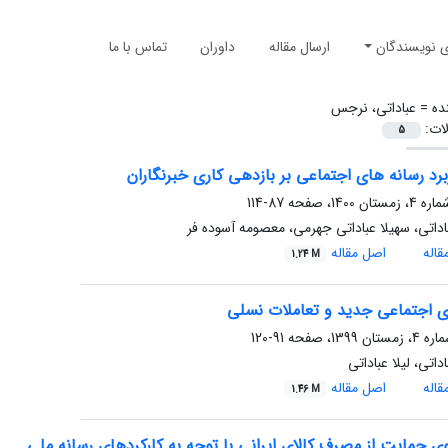
ی نویسندگان
ارسال مقاله
داوران
تماس با ما
ده =
عباداتی، نرجس
لات:
5
ربرد رسانه های اجتماعی بر بازدهی کاری خبرنگاران
87-114
اتی، سهیلا عباداتی جهرمی، معصومه آسوده فر
اله
اصل مقاله
1.24 M
ی اجتماعی جدید و تعاملات نسلی
91-120
اتی، لیلا عباداتی
اله
اصل مقاله
1.46 M
گوی حمایت از مصرف کالای ایرانی با توجه به کارکردهای رسانه ملی