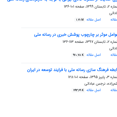
101-136
داتی
اله
اصل مقاله
1.71 M
وامل موثر بر چارچوب پوشش خبری در رسانه ملی
113-136
داتی
اله
اصل مقاله
920.78 K
بطه فرهنگ سازی رسانه ملی با فرایند توسعه در ایران
101-128
م‌زاده، نرجس عباداتی
اله
اصل مقاله
793.69 K