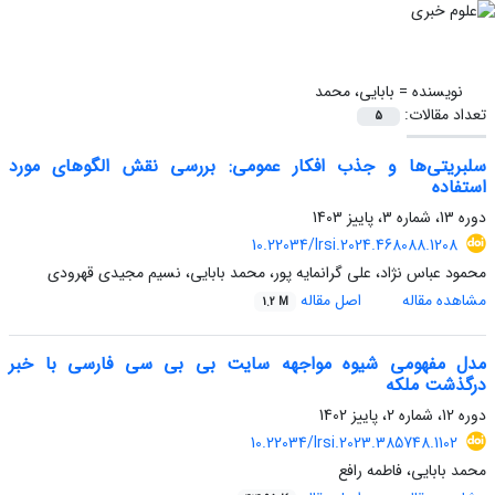
نویسنده =
بابایی، محمد
تعداد مقالات:
5
سلبریتی‌ها و جذب افکار عمومی: بررسی نقش الگوهای مورد
استفاده
دوره 13، شماره 3، پاییز 1403
10.22034/lrsi.2024.468088.1208
محمود عباس نژاد، علی گرانمایه پور، محمد بابایی، نسیم مجیدی قهرودی
مشاهده مقاله
اصل مقاله
1.2 M
مدل مفهومی شیوه مواجهه سایت بی‌ بی‌ سی فارسی با خبر
درگذشت ملکه
دوره 12، شماره 2، پاییز 1402
10.22034/lrsi.2023.385748.1102
محمد بابایی، فاطمه رافع