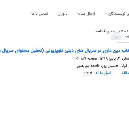
ی نویسندگان
ارسال مقاله
داوران
تماس با ما
ده =
پوربصیر، فاطمه
لات:
1
تاب دین داری در سریال های دینی تلویزیونی (تحلیل محتوای سریال مدینه
189-206
کیا، . حسین پور، فاطمه پوربصیر
اله
اصل مقاله
1.12 M