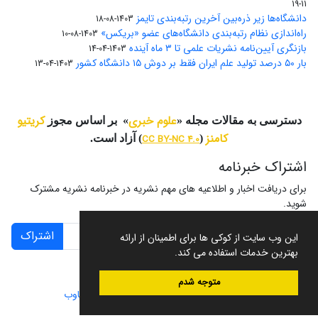
11-19
دانشگاه‌ها زیر ذره‌بین آخرین رتبه‌بندی تایمز
1403-08-18
راه‌اندازی نظام رتبه‌بندی دانشگاه‌‌های عضو «بریکس»
1403-08-10
بازنگری آیین‌نامه نشریات علمی تا ۳ ماه آینده
1403-04-14
بار ۵۰ درصد تولید علم ایران فقط بر دوش ۱۵ دانشگاه کشور
1403-04-13
علوم خبری
کریتیو
دسترسی به مقالات مجله «
» بر اساس مجوز
کامنز
(
CC BY-NC 4.0
) آزاد است.
اشتراک خبرنامه
برای دریافت اخبار و اطلاعیه های مهم نشریه در خبرنامه نشریه مشترک
شوید.
اشتراک
این وب سایت از کوکی ها برای اطمینان از ارائه
بهترین خدمات استفاده می کند.
متوجه شدم
سامانه مدیریت نشریات علمی.
طراحی و پیاده سازی از
سیناوب