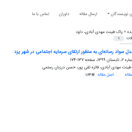
ی نویسندگان
ارسال مقاله
داوران
تماس با ما
ده =
پاک طینت مهدی آبادی، داود
لات:
1
ل سواد رسانه‌ای به منظور ارتقای سرمایه اجتماعی در شهر یزد
137-174
طینت مهدی آبادی، فائزه تقی پور، حسن درزبان رستمی
اله
اصل مقاله
1.23 M