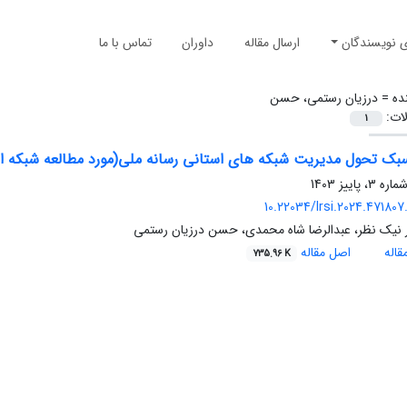
ی نویسندگان
ارسال مقاله
داوران
تماس با ما
ده =
درزیان رستمی، حسن
لات:
1
بک تحول مدیریت شبکه های استانی رسانه ملی(مورد مطالعه شبکه است
10.22034/lrsi.2024.471807
 نیک نظر، عبدالرضا شاه محمدی، حسن درزیان رستمی
اله
اصل مقاله
735.96 K