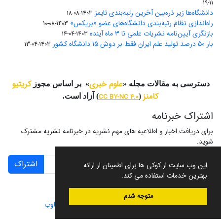
11-19
دانشگاه‌ها زیر ذره‌بین آخرین رتبه‌بندی تایمز
1403-08-18
راه‌اندازی نظام رتبه‌بندی دانشگاه‌‌های عضو «بریکس»
1403-08-10
بازنگری آیین‌نامه نشریات علمی تا ۳ ماه آینده
1403-04-14
بار ۵۰ درصد تولید علم ایران فقط بر دوش ۱۵ دانشگاه کشور
1403-04-13
علوم خبری
کریتیو
دسترسی به مقالات مجله «
» بر اساس مجوز
کامنز
(
CC BY-NC 4.0
) آزاد است.
اشتراک خبرنامه
برای دریافت اخبار و اطلاعیه های مهم نشریه در خبرنامه نشریه مشترک
شوید.
اشتراک
این وب سایت از کوکی ها برای اطمینان از ارائه
بهترین خدمات استفاده می کند.
متوجه شدم
سامانه مدیریت نشریات علمی.
طراحی و پیاده سازی از
سیناوب