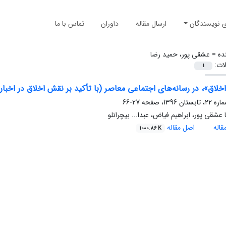
ی نویسندگان
ارسال مقاله
داوران
تماس با ما
ده =
عشقی پور، حمید رضا
لات:
1
خلاق»، در رسانه‌های اجتماعی معاصر (با تأکید بر نقش اخلاق در اخبار
27-66
عشقی پور، ابراهیم فیاض، عبدا... بیچرانلو
اله
اصل مقاله
1000.86 K