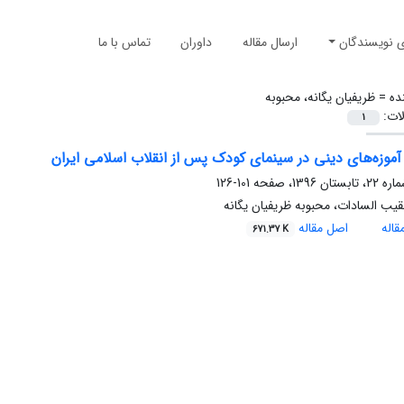
ی نویسندگان
ارسال مقاله
داوران
تماس با ما
ده =
ظریفیان یگانه، محبوبه
لات:
1
وزه‌های دینی در سینمای کودک پس از انقلاب اسلامی ایران
101-126
یب السادات، محبوبه ظریفیان یگانه
اله
اصل مقاله
671.37 K