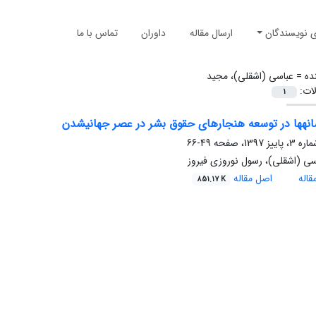
ی نویسندگان
ارسال مقاله
داوران
تماس با ما
ده =
عباسی (اشقلی)، مجید
لات:
1
ر عصر جهانی‎شدن
49-66
ی (اشقلی)، رسول نوروزی فیروز
اله
اصل مقاله
851.17 K