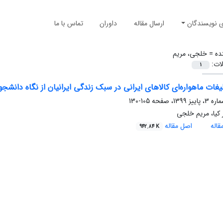
ی نویسندگان
ارسال مقاله
داوران
تماس با ما
ده =
خلجی، مریم
لات:
1
غات ماهواره‌ای کالاهای ایرانی در سبک زندگی ایرانیان از نگاه دانشج
105-130
کیا، مریم خلجی
اله
اصل مقاله
942.84 K