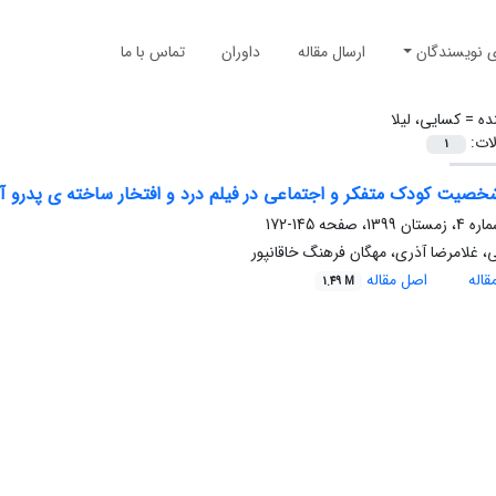
ی نویسندگان
ارسال مقاله
داوران
تماس با ما
ده =
کسایی، لیلا
لات:
1
خصیت کودک متفکر و اجتماعی در فیلم درد و افتخار ساخته ی پدرو آلم
145-172
ی، غلامرضا آذری، مهگان فرهنگ خاقانپور
اله
اصل مقاله
1.49 M