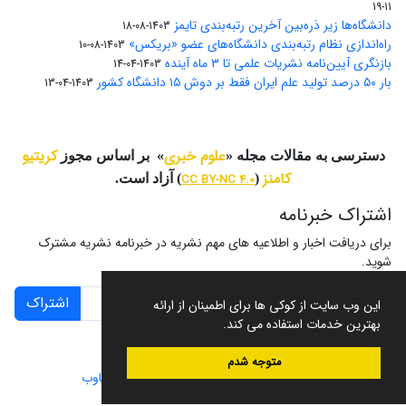
11-19
دانشگاه‌ها زیر ذره‌بین آخرین رتبه‌بندی تایمز
1403-08-18
راه‌اندازی نظام رتبه‌بندی دانشگاه‌‌های عضو «بریکس»
1403-08-10
بازنگری آیین‌نامه نشریات علمی تا ۳ ماه آینده
1403-04-14
بار ۵۰ درصد تولید علم ایران فقط بر دوش ۱۵ دانشگاه کشور
1403-04-13
علوم خبری
کریتیو
دسترسی به مقالات مجله «
» بر اساس مجوز
کامنز
(
CC BY-NC 4.0
) آزاد است.
اشتراک خبرنامه
برای دریافت اخبار و اطلاعیه های مهم نشریه در خبرنامه نشریه مشترک
شوید.
اشتراک
این وب سایت از کوکی ها برای اطمینان از ارائه
بهترین خدمات استفاده می کند.
متوجه شدم
سامانه مدیریت نشریات علمی.
طراحی و پیاده سازی از
سیناوب