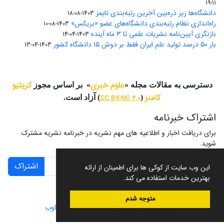
11-19
دانشگاه‌ها زیر ذره‌بین آخرین رتبه‌بندی تایمز
1403-08-18
راه‌اندازی نظام رتبه‌بندی دانشگاه‌‌های عضو «بریکس»
1403-08-10
بازنگری آیین‌نامه نشریات علمی تا ۳ ماه آینده
1403-04-14
بار ۵۰ درصد تولید علم ایران فقط بر دوش ۱۵ دانشگاه کشور
1403-04-13
علوم خبری
کریتیو
دسترسی به مقالات مجله «
» بر اساس مجوز
کامنز
(
CC BY-NC 4.0
) آزاد است.
اشتراک خبرنامه
برای دریافت اخبار و اطلاعیه های مهم نشریه در خبرنامه نشریه مشترک
شوید.
اشتراک
این وب سایت از کوکی ها برای اطمینان از ارائه
بهترین خدمات استفاده می کند.
متوجه شدم
سامانه مدیریت نشریات علمی.
طراحی و پیاده سازی از
سیناوب