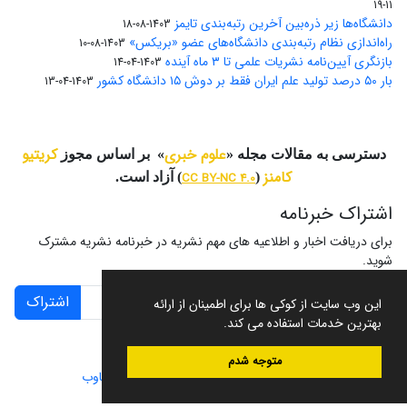
11-19
دانشگاه‌ها زیر ذره‌بین آخرین رتبه‌بندی تایمز
1403-08-18
راه‌اندازی نظام رتبه‌بندی دانشگاه‌‌های عضو «بریکس»
1403-08-10
بازنگری آیین‌نامه نشریات علمی تا ۳ ماه آینده
1403-04-14
بار ۵۰ درصد تولید علم ایران فقط بر دوش ۱۵ دانشگاه کشور
1403-04-13
علوم خبری
کریتیو
دسترسی به مقالات مجله «
» بر اساس مجوز
کامنز
(
CC BY-NC 4.0
) آزاد است.
اشتراک خبرنامه
برای دریافت اخبار و اطلاعیه های مهم نشریه در خبرنامه نشریه مشترک
شوید.
اشتراک
این وب سایت از کوکی ها برای اطمینان از ارائه
بهترین خدمات استفاده می کند.
متوجه شدم
سامانه مدیریت نشریات علمی.
طراحی و پیاده سازی از
سیناوب