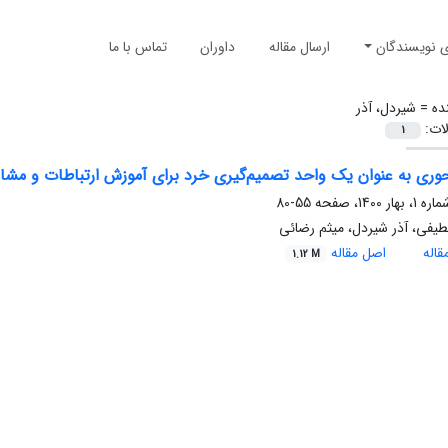
ی نویسندگان
ارسال مقاله
داوران
تماس با ما
ده =
شیردل، آذر
لات:
1
وری به عنوان یک واحد تصمیم‌گیری خرد برای آموزش ارتباطات و مشا
55-80
طیفی، آذر شیردل، میثم رضائی
اله
اصل مقاله
1.12 M