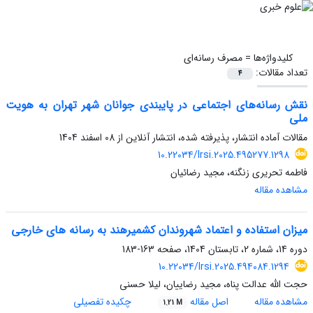
کلیدواژه‌ها =
مصرف رسانه‌ای
تعداد مقالات:
4
نقش رسانه‌های اجتماعی در پایبندی جوانان شهر تهران به هویت
ملی
مقالات آماده انتشار، پذیرفته شده، انتشار آنلاین از
08 اسفند 1404
10.22034/lrsi.2025.495277.1298
فاطمه تحریری زنگنه، مجید رضائیان
مشاهده مقاله
میزان استفاده و اعتماد شهروندان کشمیرهند به رسانه های خارجی
دوره 14، شماره 2، تابستان 1404، صفحه
163-183
10.22034/lrsi.2025.494084.1294
حجت الله عدالت پناه، مجید رضاییان، لیلا حسنی
مشاهده مقاله
اصل مقاله
چکیده تفصیلی
1.21 M