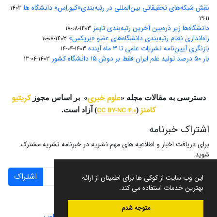
نقش شبکه‌های تحقیقاتی بین‌المللی در رتبه‌بندی«کیو.اِس» دانشگاه ها
1403-
11-19
دانشگاه‌ها زیر ذره‌بین آخرین رتبه‌بندی تایمز
1403-08-18
راه‌اندازی نظام رتبه‌بندی دانشگاه‌‌های عضو «بریکس»
1403-08-10
بازنگری آیین‌نامه نشریات علمی تا ۳ ماه آینده
1403-04-14
بار ۵۰ درصد تولید علم ایران فقط بر دوش ۱۵ دانشگاه کشور
1403-04-13
علوم خبری
کریتیو
دسترسی به مقالات مجله «
» بر اساس مجوز
کامنز
(
CC BY-NC 4.0
) آزاد است.
اشتراک خبرنامه
برای دریافت اخبار و اطلاعیه های مهم نشریه در خبرنامه نشریه مشترک
شوید.
اشتراک
این وب سایت از کوکی ها برای اطمینان از ارائه
بهترین خدمات استفاده می کند.
متوجه شدم
سامانه مدیریت نشریات علمی.
طراحی و پیاده سازی از
سیناوب