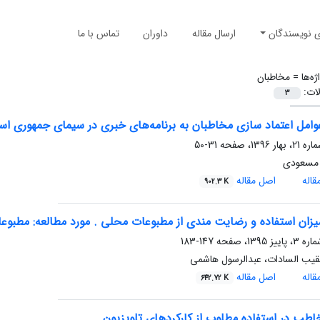
ی نویسندگان
ارسال مقاله
داوران
تماس با ما
ژه‌ها =
مخاطبان
لات:
3
وامل اعتماد سازی مخاطبان به برنامه‌های خبری در سیمای جمهوری اس
31-50
 مسعودی
اله
اصل مقاله
902.3 K
یزان استفاده و رضایت مندی از مطبوعات محلی . مورد مطالعه: مطبو
147-183
قیب السادات، عبدالرسول هاشمی
اله
اصل مقاله
642.72 K
طب در استفاده مطلوب از کارکردهای تلویزیون