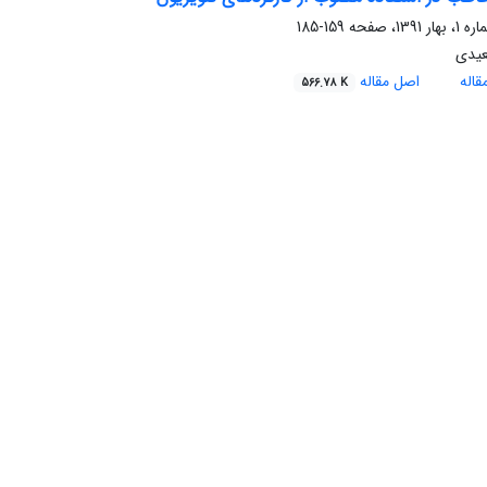
159-185
یدی
اله
اصل مقاله
566.78 K