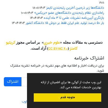
11-19
دانشگاه‌ها زیر ذره‌بین آخرین رتبه‌بندی تایمز
1403-08-18
راه‌اندازی نظام رتبه‌بندی دانشگاه‌‌های عضو «بریکس»
1403-08-10
بازنگری آیین‌نامه نشریات علمی تا ۳ ماه آینده
1403-04-14
بار ۵۰ درصد تولید علم ایران فقط بر دوش ۱۵ دانشگاه کشور
1403-04-13
علوم خبری
کریتیو
دسترسی به مقالات مجله «
» بر اساس مجوز
کامنز
(
CC BY-NC 4.0
) آزاد است.
اشتراک خبرنامه
برای دریافت اخبار و اطلاعیه های مهم نشریه در خبرنامه نشریه مشترک
شوید.
اشتراک
این وب سایت از کوکی ها برای اطمینان از ارائه
بهترین خدمات استفاده می کند.
متوجه شدم
سامانه مدیریت نشریات علمی.
طراحی و پیاده سازی از
سیناوب