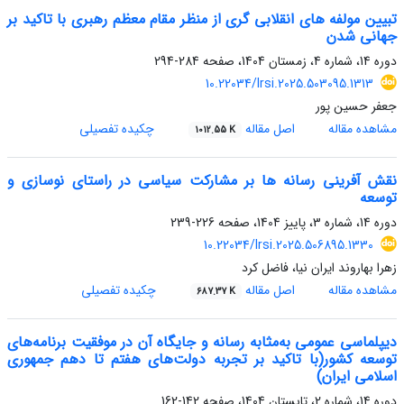
تبیین مولفه های انقلابی گری از منظر مقام معظم رهبری با تاکید بر
جهانی شدن
دوره 14، شماره 4، زمستان 1404، صفحه
284-294
10.22034/lrsi.2025.503095.1313
جعفر حسین پور
مشاهده مقاله
اصل مقاله
چکیده تفصیلی
1012.55 K
نقش آفرینی رسانه ها بر مشارکت سیاسی در راستای نوسازی و
توسعه
دوره 14، شماره 3، پاییز 1404، صفحه
226-239
10.22034/lrsi.2025.506895.1330
زهرا بهاروند ایران نیا، فاضل کرد
مشاهده مقاله
اصل مقاله
چکیده تفصیلی
687.37 K
دیپلماسی عمومی به‌مثابه رسانه و جایگاه آن در موفقیت برنامه‌های
توسعه کشور(با تاکید بر تجربه دولت‌های هفتم تا دهم جمهوری
اسلامی ایران)
دوره 14، شماره 2، تابستان 1404، صفحه
142-162