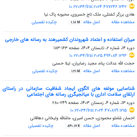
10.22034/lrsi.2024.477246.1242
هادی برزگر کشتلی، ملک تاج خسروی، محبوبه پاک نیا
مشاهده مقاله
اصل مقاله
چکیده تفصیلی
1.18 M
میزان استفاده و اعتماد شهروندان کشمیرهند به رسانه های خارجی
دوره 14، شماره 2، تابستان 1404، صفحه
163-183
10.22034/lrsi.2025.494084.1294
حجت الله عدالت پناه، مجید رضاییان، لیلا حسنی
مشاهده مقاله
اصل مقاله
چکیده تفصیلی
1.21 M
شناسایی مولفه های الگوی ایجاد شفافیت سازمانی در راستای
ارتقای سلامت اداری با میانجیگری رسانه های اجتماعی
دوره 13، شماره 4، زمستان 1403، صفحه
249-280
10.22034/lrsi.2024.470879.1215
احسان شاملو محمودی، حسن امیری، ماشالله ولیخانی دهاقانی
مشاهده مقاله
اصل مقاله
چکیده تفصیلی
830.17 K