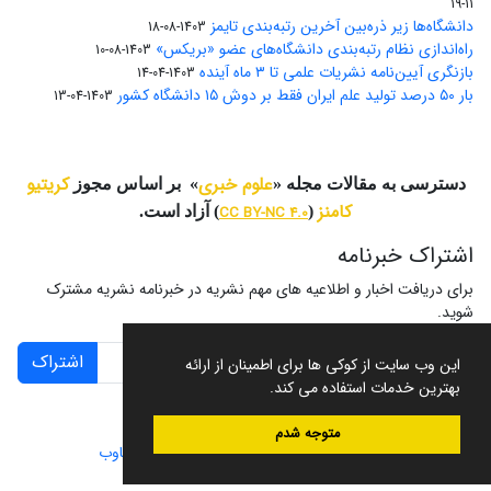
11-19
دانشگاه‌ها زیر ذره‌بین آخرین رتبه‌بندی تایمز
1403-08-18
راه‌اندازی نظام رتبه‌بندی دانشگاه‌‌های عضو «بریکس»
1403-08-10
بازنگری آیین‌نامه نشریات علمی تا ۳ ماه آینده
1403-04-14
بار ۵۰ درصد تولید علم ایران فقط بر دوش ۱۵ دانشگاه کشور
1403-04-13
علوم خبری
کریتیو
دسترسی به مقالات مجله «
» بر اساس مجوز
کامنز
(
CC BY-NC 4.0
) آزاد است.
اشتراک خبرنامه
برای دریافت اخبار و اطلاعیه های مهم نشریه در خبرنامه نشریه مشترک
شوید.
اشتراک
این وب سایت از کوکی ها برای اطمینان از ارائه
بهترین خدمات استفاده می کند.
متوجه شدم
سامانه مدیریت نشریات علمی.
طراحی و پیاده سازی از
سیناوب