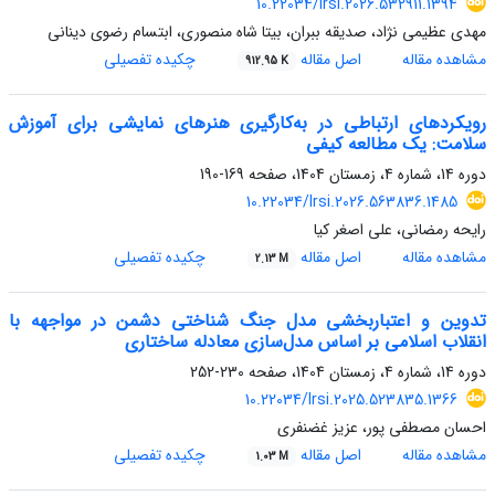
10.22034/lrsi.2026.532911.1394
مهدی عظیمی نژاد، صدیقه ببران، بیتا شاه منصوری، ابتسام رضوی دینانی
مشاهده مقاله
اصل مقاله
چکیده تفصیلی
912.95 K
رویکردهای ارتباطی در به‌کارگیری هنرهای نمایشی برای آموزش
سلامت: یک مطالعه کیفی
دوره 14، شماره 4، زمستان 1404، صفحه
169-190
10.22034/lrsi.2026.563836.1485
رایحه رمضانی، علی اصغر کیا
مشاهده مقاله
اصل مقاله
چکیده تفصیلی
2.13 M
تدوین و اعتباربخشی مدل جنگ شناختی دشمن در مواجهه با
انقلاب اسلامی بر اساس مدل‌سازی معادله ساختاری
دوره 14، شماره 4، زمستان 1404، صفحه
230-252
10.22034/lrsi.2025.523835.1366
احسان مصطفی پور، عزیز غضنفری
مشاهده مقاله
اصل مقاله
چکیده تفصیلی
1.03 M