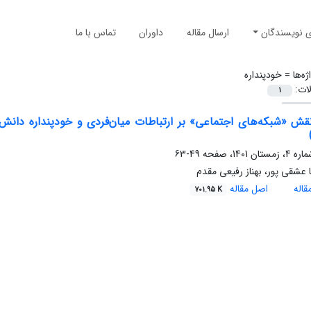
ی نویسندگان
ارسال مقاله
داوران
تماس با ما
ژه‌ها =
خودپنداره
لات:
1
قش «شبکه‌های اجتماعی» بر ارتباطات میان‌فردی و خودپنداره دانش‌
49-63
عشقی پور، بهناز رفیعی مقدم
اله
اصل مقاله
701.95 K