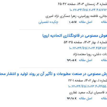
42-65
10.22034/lrsi.2024.481772
انی، فاطمه پورامینی، زهرا عسکری نژاد امیری
اله
اصل مقاله
چکیده تفصیلی
1.05 M
وش مصنوعی در قانونگذاری اتحادیه اروپا
35-54
10.22034/lrsi.2024.454812
ات دشتی، رویا معتمدنژاد
اله
اصل مقاله
969.05 K
 مصنوعی در صنعت مطبوعات و تأثیر آن بر روند تولید و انتشار محتو
1-22
10.22034/lrsi.2023.406455
 قاسمیان نیک، سعید غفاری
اله
اصل مقاله
931.98 K