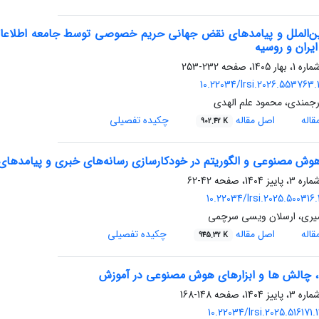
ن‌الملل و پیامدهای نقض جهانی حریم خصوصی توسط جامعه اطلاعاتی
یران و روسیه
232-253
10.22034/lrsi.2026.553763.
جمندی، محمود علم الهدی
اله
اصل مقاله
چکیده تفصیلی
902.42 K
هوش مصنوعی و الگوریتم در خودکارسازی رسانه‌های خبری و پیامدهای
42-62
10.22034/lrsi.2025.500316
امیری، ارسلان ویسی سرچمی
اله
اصل مقاله
چکیده تفصیلی
945.32 K
ا، چالش ‏ها و ابزارهای هوش مصنوعی در آموزش
148-168
10.22034/lrsi.2025.516171