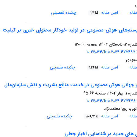
ی
اله
اصل مقاله
چکیده تفصیلی
1.3 M
یستم‌های هوش مصنوعی در تولید خودکار محتوای خبری بر کیفیت و اس
101-120
10.22034/lrsi.2024.475497.
عودی
اله
اصل مقاله
چکیده تفصیلی
1.24 M
 جهانی هوش مصنوعی در خدمت منافع بشریت و نقش سازمان‌ملل
66-95
10.22034/lrsi.2024.477938.
لهی، رویا معتمدنژاد
اله
اصل مقاله
چکیده تفصیلی
806.12 K
ی های جدید در شناسایی اخبار جعلی