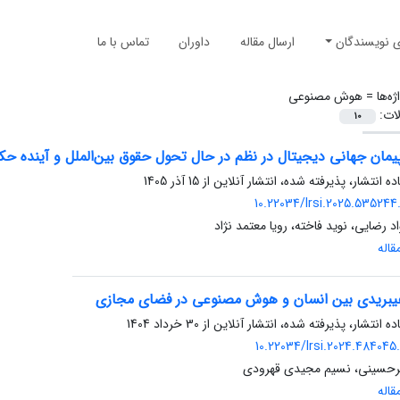
ی نویسندگان
ارسال مقاله
داوران
تماس با ما
ژه‌ها =
هوش مصنوعی
لات:
10
یمان جهانی دیجیتال در نظم در حال تحول حقوق بین‌الملل و آینده ح
ده انتشار، پذیرفته شده، انتشار آنلاین از
15 آذر 1405
10.22034/lrsi.2025.535244.
 رضایی، نوید فاخته، رویا معتمد نژاد
اله
یبریدی بین انسان و هوش مصنوعی در فضای مجازی
ده انتشار، پذیرفته شده، انتشار آنلاین از
30 خرداد 1404
10.22034/lrsi.2024.484045
یرحسینی، نسیم مجیدی قهرودی
اله