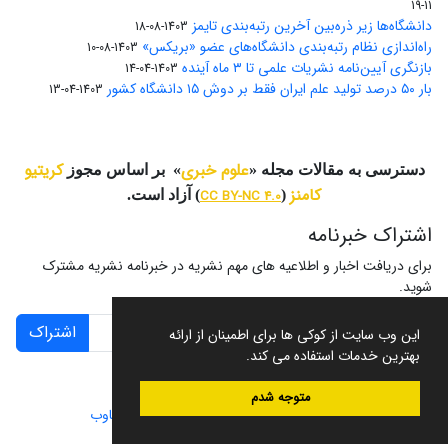
11-19
دانشگاه‌ها زیر ذره‌بین آخرین رتبه‌بندی تایمز
1403-08-18
راه‌اندازی نظام رتبه‌بندی دانشگاه‌‌های عضو «بریکس»
1403-08-10
بازنگری آیین‌نامه نشریات علمی تا ۳ ماه آینده
1403-04-14
بار ۵۰ درصد تولید علم ایران فقط بر دوش ۱۵ دانشگاه کشور
1403-04-13
علوم خبری
کریتیو
دسترسی به مقالات مجله «
» بر اساس مجوز
کامنز
(
CC BY-NC 4.0
) آزاد است.
اشتراک خبرنامه
برای دریافت اخبار و اطلاعیه های مهم نشریه در خبرنامه نشریه مشترک
شوید.
اشتراک
این وب سایت از کوکی ها برای اطمینان از ارائه
بهترین خدمات استفاده می کند.
متوجه شدم
سامانه مدیریت نشریات علمی.
طراحی و پیاده سازی از
سیناوب