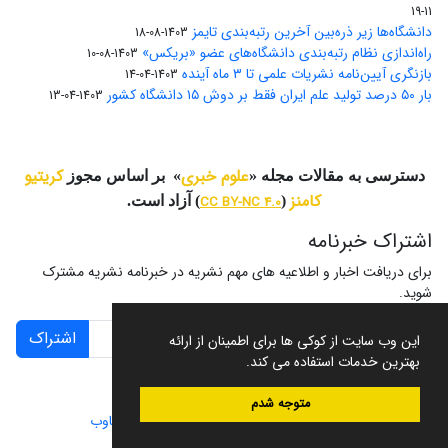
11-19
دانشگاه‌ها زیر ذره‌بین آخرین رتبه‌بندی تایمز
1403-08-18
راه‌اندازی نظام رتبه‌بندی دانشگاه‌‌های عضو «بریکس»
1403-08-10
بازنگری آیین‌نامه نشریات علمی تا ۳ ماه آینده
1403-04-14
بار ۵۰ درصد تولید علم ایران فقط بر دوش ۱۵ دانشگاه کشور
1403-04-13
علوم خبری
کریتیو
دسترسی به مقالات مجله «
» بر اساس مجوز
کامنز
(
CC BY-NC 4.0
) آزاد است.
اشتراک خبرنامه
برای دریافت اخبار و اطلاعیه های مهم نشریه در خبرنامه نشریه مشترک
شوید.
اشتراک
این وب سایت از کوکی ها برای اطمینان از ارائه
بهترین خدمات استفاده می کند.
متوجه شدم
سامانه مدیریت نشریات علمی.
طراحی و پیاده سازی از
سیناوب