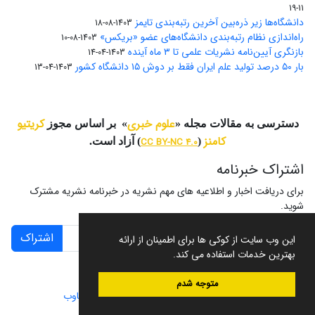
11-19
دانشگاه‌ها زیر ذره‌بین آخرین رتبه‌بندی تایمز
1403-08-18
راه‌اندازی نظام رتبه‌بندی دانشگاه‌‌های عضو «بریکس»
1403-08-10
بازنگری آیین‌نامه نشریات علمی تا ۳ ماه آینده
1403-04-14
بار ۵۰ درصد تولید علم ایران فقط بر دوش ۱۵ دانشگاه کشور
1403-04-13
علوم خبری
کریتیو
دسترسی به مقالات مجله «
» بر اساس مجوز
کامنز
(
CC BY-NC 4.0
) آزاد است.
اشتراک خبرنامه
برای دریافت اخبار و اطلاعیه های مهم نشریه در خبرنامه نشریه مشترک
شوید.
اشتراک
این وب سایت از کوکی ها برای اطمینان از ارائه
بهترین خدمات استفاده می کند.
متوجه شدم
سامانه مدیریت نشریات علمی.
طراحی و پیاده سازی از
سیناوب