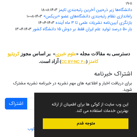
11-19
دانشگاه‌ها زیر ذره‌بین آخرین رتبه‌بندی تایمز
1403-08-18
راه‌اندازی نظام رتبه‌بندی دانشگاه‌‌های عضو «بریکس»
1403-08-10
بازنگری آیین‌نامه نشریات علمی تا ۳ ماه آینده
1403-04-14
بار ۵۰ درصد تولید علم ایران فقط بر دوش ۱۵ دانشگاه کشور
1403-04-13
علوم خبری
کریتیو
دسترسی به مقالات مجله «
» بر اساس مجوز
کامنز
(
CC BY-NC 4.0
) آزاد است.
اشتراک خبرنامه
برای دریافت اخبار و اطلاعیه های مهم نشریه در خبرنامه نشریه مشترک
شوید.
اشتراک
این وب سایت از کوکی ها برای اطمینان از ارائه
بهترین خدمات استفاده می کند.
متوجه شدم
سامانه مدیریت نشریات علمی.
طراحی و پیاده سازی از
سیناوب