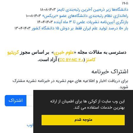
11-19
دانشگاه‌ها زیر ذره‌بین آخرین رتبه‌بندی تایمز
1403-08-18
راه‌اندازی نظام رتبه‌بندی دانشگاه‌‌های عضو «بریکس»
1403-08-10
بازنگری آیین‌نامه نشریات علمی تا ۳ ماه آینده
1403-04-14
بار ۵۰ درصد تولید علم ایران فقط بر دوش ۱۵ دانشگاه کشور
1403-04-13
علوم خبری
کریتیو
دسترسی به مقالات مجله «
» بر اساس مجوز
کامنز
(
CC BY-NC 4.0
) آزاد است.
اشتراک خبرنامه
برای دریافت اخبار و اطلاعیه های مهم نشریه در خبرنامه نشریه مشترک
شوید.
اشتراک
این وب سایت از کوکی ها برای اطمینان از ارائه
بهترین خدمات استفاده می کند.
متوجه شدم
سامانه مدیریت نشریات علمی.
طراحی و پیاده سازی از
سیناوب