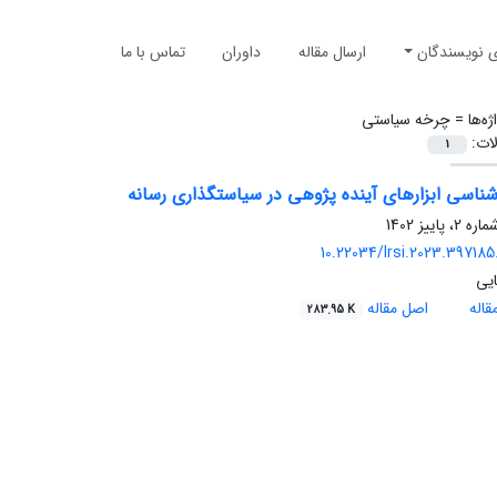
ی نویسندگان
ارسال مقاله
داوران
تماس با ما
ژه‌ها =
چرخه سیاستی
لات:
1
ناسی ابزارهای آینده پژوهی در سیاستگذاری رسانه
10.22034/lrsi.2023.397185
یی
اله
اصل مقاله
283.95 K