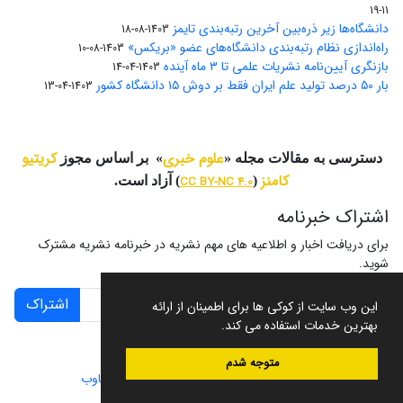
11-19
دانشگاه‌ها زیر ذره‌بین آخرین رتبه‌بندی تایمز
1403-08-18
راه‌اندازی نظام رتبه‌بندی دانشگاه‌‌های عضو «بریکس»
1403-08-10
بازنگری آیین‌نامه نشریات علمی تا ۳ ماه آینده
1403-04-14
بار ۵۰ درصد تولید علم ایران فقط بر دوش ۱۵ دانشگاه کشور
1403-04-13
علوم خبری
کریتیو
دسترسی به مقالات مجله «
» بر اساس مجوز
کامنز
(
CC BY-NC 4.0
) آزاد است.
اشتراک خبرنامه
برای دریافت اخبار و اطلاعیه های مهم نشریه در خبرنامه نشریه مشترک
شوید.
اشتراک
این وب سایت از کوکی ها برای اطمینان از ارائه
بهترین خدمات استفاده می کند.
متوجه شدم
سامانه مدیریت نشریات علمی.
طراحی و پیاده سازی از
سیناوب