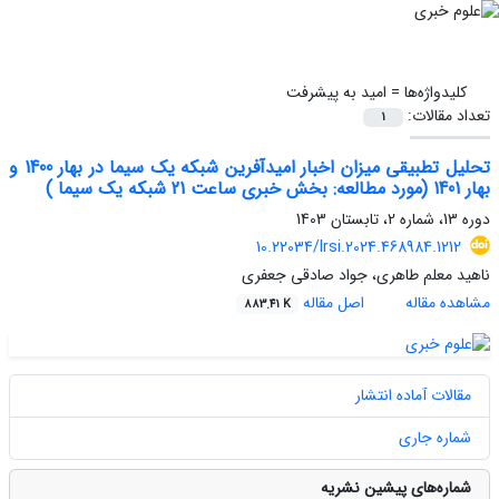
کلیدواژه‌ها =
امید به پیشرفت
تعداد مقالات:
1
تحلیل تطبیقی میزان اخبار امیدآفرین ‌شبکه یک سیما در بهار 1400 و
بهار 1401 (مورد مطالعه: بخش خبری ساعت 21 شبکه یک سیما )
دوره 13، شماره 2، تابستان 1403
10.22034/lrsi.2024.468984.1212
ناهید معلم طاهری، جواد صادقی جعفری
مشاهده مقاله
اصل مقاله
883.41 K
مقالات آماده انتشار
شماره جاری
شماره‌های پیشین نشریه