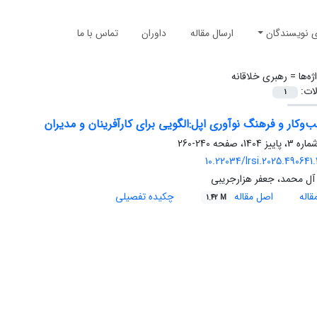
ی نویسندگان
ارسال مقاله
داوران
تماس با ما
ژه‌ها =
رهبری خلاقانه
لات:
1
وکار و فرهنگ نوآوری اپل:الگویی برای کارآفرینان و مدیران
240-260
10.22034/lrsi.2025.490641
آل محمد، جعفر هزارجریبی
اله
اصل مقاله
چکیده تفصیلی
1.42 M