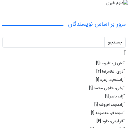
مرور بر اساس نویسندگان
جستجو
آ
آتش زر، علیرضا
[1]
آذری، غلامرضا
[4]
آراسته‌فرد، زهره
[1]
آرخی، حاجی محمد
[1]
آزاد، ناصر
[1]
آزادمجد، افروشه
[1]
آسوده فر، معصومه
[1]
آقارفیعی، داود
[6]