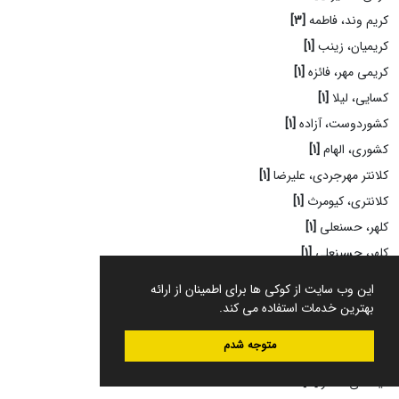
کریم وند، فاطمه
[3]
کریمیان، زینب
[1]
کریمی مهر، فائزه
[1]
کسایی، لیلا
[1]
کشوردوست، آزاده
[1]
کشوری، الهام
[1]
کلانتر مهرجردی، علیرضا
[1]
کلانتری، کیومرث
[1]
کلهر، حسنعلی
[1]
کلهر، حسینعلی
[1]
کلهر، حسینعلی
[1]
این وب سایت از کوکی ها برای اطمینان از ارائه
کمالی باغستانی، محمد
[1]
بهترین خدمات استفاده می کند.
کناررودی، قربانعلی
[2]
متوجه شدم
کیا، علی اصغر
[3]
کیا، علی اصغر
[3]