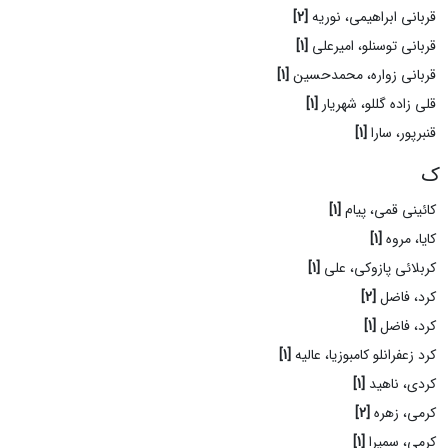
قربانی ابراهیمی، نوریه
[2]
قربانی توسنلو، امیرعلی
[1]
قربانی زواره، محمدحسین
[1]
قلی زاده گللو، شهریار
[1]
قنبرپور، سارا
[1]
ک
کائینی قمی، پیام
[1]
کایا، مروه
[1]
کربلائی پازوکی، علی
[1]
کرد، فاضل
[2]
کرد، فاضل
[1]
کرد زعفرانلو کامبوزیا، عالیه
[1]
کردی، ناهید
[1]
کرمی، زهره
[2]
کرمی، سمیرا
[1]