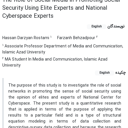
The Role of Social Media in Promoting Social
Security Using Elite Experts and National
Cyberspace Experts
نویسندگان
English
1
2
Hassan Darzyan Rostami
Farzanh Behzadpour
1
Associate Professor Department of Media and Communication,
Islamic Azad University
2
MA Student In Media and Communication, Islamic Azad
University
چکیده
English
The purpose of this study is to investigate the role of social
networks in promoting the sense of social security using
the opinion of elites and experts of National Center for
Cyberspace. The present study is a quantitative research
that is applied in terms of the purpose of applying the
results to a particular field and is a type of structural
equation modeling in terms of data collection and
descriptive-survey data collection and because the research