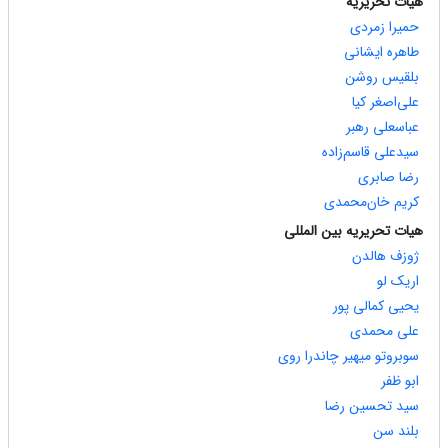
هیات تحریریه
حمیرا زمردی
طاهره ایشانی
بلقیس روشن
علی‌اصغر کیا
عباسعلی رهبر
سیدعلی قاسم‌زاده
رضا صابری
کریم خان‌محمدی
هیات تحریریه بین المللی
ژوزف هالدن
اریک لو
یحیی کمالی پور
علی محمدی
سوبروتو میهیر چاندرا روی
ابو ظفر
سید تحسین رضا
بلند سن