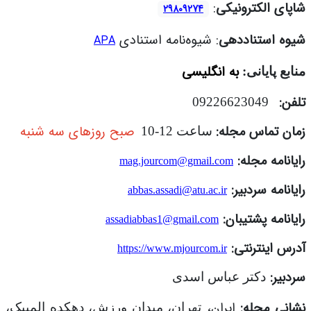
شاپای الکترونیکی
:
29809274
شیوه استناددهی
: شیوه‌نامه استنادی
APA
به انگلیسی
منابع پایانی:
تلفن:
09226623049
زمان تماس مجله:
صبح روزهای سه شنبه
ساعت 12-10
رایانامه مجله:
mag.jourcom@gmail.com
رایانامه سردبیر:
abbas.assadi@atu.ac.ir
رایانامه پشتیبان:
assadiabbas1@gmail.com
آدرس اینترنتی:
https://www.mjourcom.ir
سردبیر:
دکتر عباس اسدی
نشانی مجله:
ایران،
تهران، میدان ورزش، دهکده المپیک،