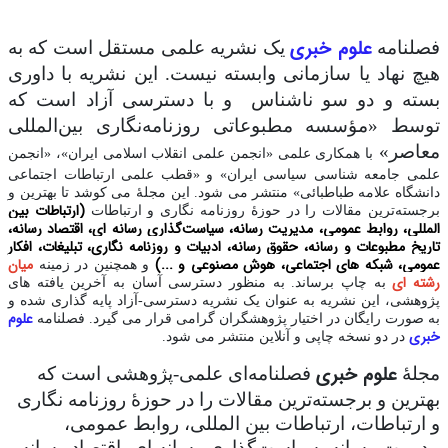
علوم خبری
فصلنامه
یک نشریه علمی مستقل است که به
هیچ نهاد یا سازمانی وابسته نیست. این نشریه با داوری
بسته و دو سو ناشناس و با دسترسی آزاد است که
توسط «مؤسسه مطبوعاتی روزنامه‌نگاری بین‌المللی
معاصر»
با همکاری علمی «انجمن علمی انقلاب اسلامی ایران»، «انجمن
علمی جامعه شناسی سیاسی ایران» و «قطب علمی ارتباطات اجتماعی
دانشگاه علامه طباطبائی» منتشر می شود. این
مجلۀ می کوشد تا بهترین و
(ارتباطات بین
برجسته‌ترین مقالات را در حوزۀ روزنامه نگاری و ارتباطات
المللی، روابط عمومی، مدیریت رسانه، سیاست‌گذاری رسانه ای، اقتصاد رسانه،
تاریخ مطبوعات و رسانه، حقوق رسانه، ادبیات و روزنامه نگاری، تبلیغات، افکار
عمومی، شبکه های اجتماعی، هوش مصنوعی و ...)
میان
و همچنین در زمینه
رشته ای
به چاپ برساند. به منظور دسترسی آسان به آخرین یافته های
پژوهشی، این نشریه به عنوان یک نشریه دسترسی-آزاد پایه گذاری شده و
علوم
به صورت رایگان در اختیار پژوهشگران گرامی قرار می گیرد. فصلنامه
خبری
در دو نسخه چاپی و آنلاین منتشر می شود.
علوم خبری
مجلۀ
فصلنامه‌ای علمی-پژوهشی است که
بهترین و برجسته‌ترین مقالات را در حوزۀ روزنامه نگاری
و ارتباطات، ارتباطات بین المللی، روابط عمومی،
مدیریت رسانه، سیاست‌گذاری رسانه ای، اقتصاد رسانه،