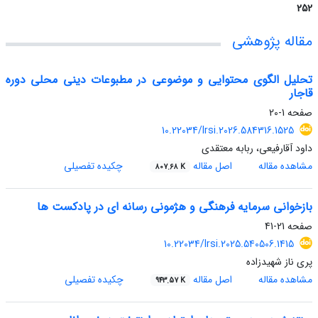
252
مقاله پژوهشی
تحلیل الگوی محتوایی و موضوعی در مطبوعات دینی محلی دوره
قاجار
صفحه
1-20
10.22034/lrsi.2026.584316.1525
داود آقارفیعی، ربابه معتقدی
مشاهده مقاله
اصل مقاله
چکیده تفصیلی
807.68 K
بازخوانی سرمایه فرهنگی و هژمونی رسانه ای در پادکست ها
صفحه
21-41
10.22034/lrsi.2025.540506.1415
پری ناز شهیدزاده
مشاهده مقاله
اصل مقاله
چکیده تفصیلی
943.57 K