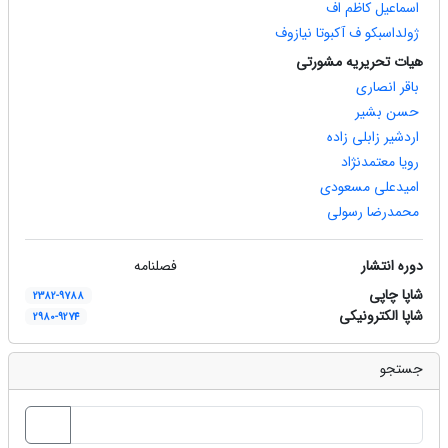
اسماعیل کاظم اف
ژولداسبکو ف آکبوتا نیازوف
هیات تحریریه مشورتی
باقر انصاری
حسن بشیر
اردشیر زابلی زاده
رویا معتمدنژاد
امیدعلی مسعودی
محمدرضا رسولی
دوره انتشار
فصلنامه
شاپا چاپی
2382-9788
شاپا الکترونیکی
2980-9274
جستجو