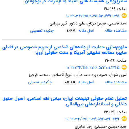
سنتزپژوهی همبسته های اعتیاد به اینترنت در نوجوانان
صفحه
169-190
10.22034/lrsi.2025.530669.1391
امید قاسمی، فریبرز درتاج، علی دلاور، گلپر مهرابی
مشاهده مقاله
اصل مقاله
چکیده تفصیلی
1.04 M
مفهوم‌سازی حمایت از داده‌های شخصی از حریم خصوصی در فضای
سایبر؛ مطالعه تطبیقی آمریکا
و سنت حقوقی اروپا
صفحه
191-210
10.22034/lrsi.2026.523001.1365
امین شهناز، حمید بهره مند، عباس شیخ الاسلامی، محمد فرجیها
مشاهده مقاله
اصل مقاله
چکیده تفصیلی
816.8 K
تحلیل نظام حقوقی تبلیغات ایران
؛
مبانی فقه اسلامی، اصول حقوق
داخلی و استانداردهای بین‌المللی
صفحه
211-231
10.22034/lrsi.2026.554059.1459
سید حسین حسینی، رضا صابری