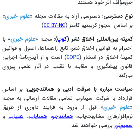
حق‌مؤلف اثر خود هستند.
نوع دسترسی
:
دسترسی آزاد به مقالات مجله «
علوم خبری
»
بر اساس
مجوز کرییتیو کامنز (
)
CC BY-NC
کمیته بین‌المللی اخلاق نشر (
کوپ
)
: مجله «
علوم خبری
» با
احترام به قوانین اخلاق نشر، تابع راهنماها، اصول و قوانین
کمیتۀ اخلاق در انتشار (
) است و از آیین‌نامۀ اجرایی
COPE
قانون پیشگیری و مقابله با تقلب در آثار علمی پیروی
می‌کند.
سیاست مبارزه با سرقت ادبی و همانندجویی
: بر اساس
قرارداد با شرکت
سیناوب
تمامی مقالات ارسالی به مجله
«
علوم خبری
» قبل از ورود به فرایند داوری از طریق
نرم‌افزارهای مشا
بهت‌یاب،
همانندجو
،
همتایاب
،
همیاب
و
سمیم‌نور
بررسی خواهند شد.