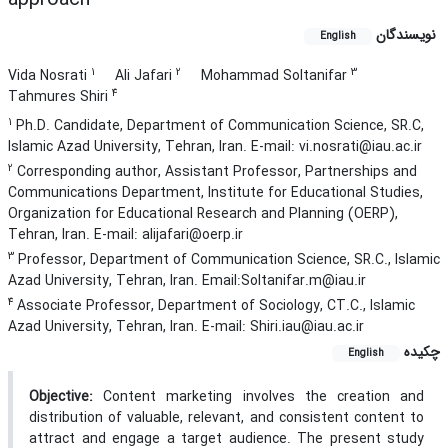
نویسندگان
English
1
2
3
Vida Nosrati
Ali Jafari
Mohammad Soltanifar
4
Tahmures Shiri
1
Ph.D. Candidate, Department of Communication Science, SR.C,
Islamic Azad University, Tehran, Iran. E-mail: vi.nosrati@iau.ac.ir
2
Corresponding author, Assistant Professor, Partnerships and
Communications Department, Institute for Educational Studies,
Organization for Educational Research and Planning (OERP),
Tehran, Iran. E-mail: alijafari@oerp.ir
3
Professor, Department of Communication Science, SR.C., Islamic
Azad University, Tehran, Iran. Email:Soltanifar.m@iau.ir
4
Associate Professor, Department of Sociology, CT.C., Islamic
Azad University, Tehran, Iran. E-mail: Shiri.iau@iau.ac.ir
چکیده
English
Objective:
Content marketing involves the creation and
distribution of valuable, relevant, and consistent content to
attract and engage a target audience. The present study