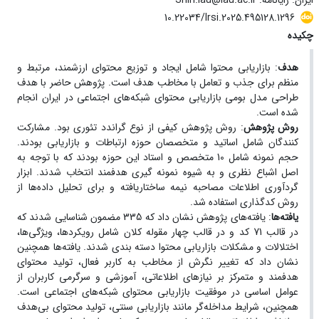
ایران. رایانامه: Shiri.iau@iau.ac.ir
10.22034/lrsi.2025.495128.1296
چکیده
هدف
:
بازاریابی محتوا شامل ایجاد و توزیع محتوای ارزشمند، مرتبط و
منظم برای جذب و تعامل با مخاطب هدف است
.
پژوهش حاضر با هدف
طراحی مدل بومی بازاریابی محتوای شبکه‌های اجتماعی در ایران
انجام
شده است.
روش پژوهش
:
روش پژوهش کیفی از نوع گراندد تئوری بود. مشارکت
کنندگان شامل اساتید و متخصصان حوزه ارتباطات و بازاریابی بودند.
حجم نمونه شامل 10 متخصص و استاد این حوزه بودند که با توجه به
اصل اشباع نظری و به شیوه نمونه گیری هدفمند انتخاب شدند. ابزار
گردآوری اطلاعات مصاحبه نیمه ساختاریافته و برای تحلیل داده‌ها از
روش کدگذاری استفاده شد.
یافته‌ها
:
یافته‌های پژوهش نشان داد که 335 مضمون شناسایی شدند که
در قالب 71 کد و
در قالب چهار مقوله کلان شامل رویکردها، ویژگی‌ها،
اختلالات و مشکلات بازاریابی محتوا دسته بندی شدند
.
یافته‌ها همچنین
نشان داد که تغییر نگرش از مخاطب به کاربر فعال، تولید محتوای
هدفمند و متمرکز بر نیازهای اطلاعاتی، آموزشی و سرگرمی کاربران از
عوامل اساسی در موفقیت بازاریابی محتوای شبکه‌های اجتماعی است.
همچنین، شرایط مداخله‌گر مانند بازاریابی سنتی، تولید محتوای بی‌هدف