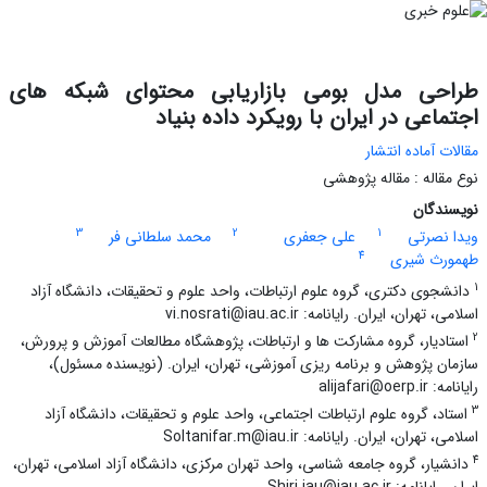
طراحی مدل بومی بازاریابی محتوای شبکه های
اجتماعی در ایران با رویکرد داده بنیاد
مقالات آماده انتشار
نوع مقاله : مقاله پژوهشی
نویسندگان
3
2
1
ویدا نصرتی
علی جعفری
محمد سلطانی فر
4
طهمورث شیری
1
دانشجوی دکتری، گروه علوم ارتباطات، واحد علوم و تحقیقات، دانشگاه آزاد
اسلامی، تهران، ایران. رایانامه: vi.nosrati@iau.ac.ir
2
استادیار، گروه مشارکت ها و ارتباطات، پژوهشگاه مطالعات آموزش و پرورش،
سازمان پژوهش و برنامه ریزی آموزشی، تهران، ایران. (نویسنده مسئول)،
رایانامه: alijafari@oerp.ir
3
استاد، گروه علوم ارتباطات اجتماعی، واحد علوم و تحقیقات، دانشگاه آزاد
اسلامی، تهران، ایران. رایانامه: Soltanifar.m@iau.ir
4
دانشیار، گروه جامعه شناسی، واحد تهران مرکزی، دانشگاه آزاد اسلامی، تهران،