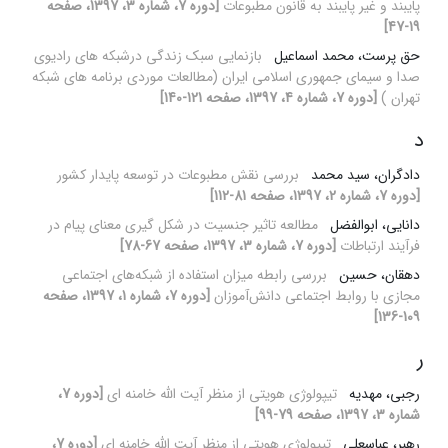
پایبند و غیر پایبند به قانون مطبوعات
[دوره 7، شماره 3، 1397، صفحه
19-47]
حق پرست، محمد اسماعیل
بازنمایی سبک زندگی درشبکه های رادیوی
صدا و سیمای جمهوری اسلامی ایران (مطالعات موردی برنامه های شبکه
تهران )
[دوره 7، شماره 4، 1397، صفحه 121-140]
د
دادگران، سید محمد
بررسی نقش مطبوعات در توسعه پایدار کشور
[دوره 7، شماره 2، 1397، صفحه 81-112]
دانایی، ابوالفضل
مطالعه تاثیر جنسیت در شکل گیری معنای پیام در
فرآیند ارتباطات
[دوره 7، شماره 3، 1397، صفحه 67-78]
دهقان، حسین
بررسی رابطه میزان استفاده از شبکه‌های اجتماعی
مجازی با روابط اجتماعی دانش‌آموزان
[دوره 7، شماره 1، 1397، صفحه
109-136]
ر
رجبی، مهدیه
تیپولوژی هویتی از منظر آیت الله خامنه ای
[دوره 7،
شماره 3، 1397، صفحه 79-99]
رهبر، عباسعلی
تیپولوژی هویتی از منظر آیت الله خامنه ای
[دوره 7،