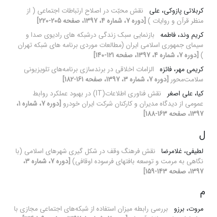
کربلائی پازوکی، علی
نقش محبّت در اصلاح ارتباطات اجتماعی ( از
منظر قرآن و روایات )
[دوره 7، شماره 4، 1397، صفحه 205-220]
کریم وند، فاطمه
بازنمایی سبک زندگی درشبکه های رادیوی صدا و
سیمای جمهوری اسلامی ایران (مطالعات موردی برنامه های شبکه تهران
)
[دوره 7، شماره 4، 1397، صفحه 121-140]
کریمی مهر، فائزه
الزامات اخلاقی در برند‌سازی برنامه‌های تلویزیونی
سلامت‌محور
[دوره 7، شماره 3، 1397، صفحه 161-182]
کیا، علی اصغر
نقش فناوری اطلاعات(IT) در بهبود عملکرد روابط
عمومی از دیدگاه مدیران و کارکنان شرکت ایران خودرو
[دوره 7، شماره 1،
1397، صفحه 163-188]
ل
لطیفی، غلامرضا
نقش فرهنگ وقف در شکل گیری شهرهای اسلامی (با
نگاهی به مرمت و توسعه بافتهای فرسوده اوقافی)
[دوره 7، شماره 3،
1397، صفحه 143-159]
م
مروت، برزو
بررسی رابطه میزان استفاده از شبکه‌های اجتماعی مجازی با