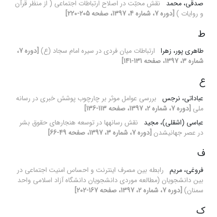
صدقی، محمد
نقش محبّت در اصلاح ارتباطات اجتماعی ( از منظر قرآن
و روایات )
[دوره 7، شماره 4، 1397، صفحه 205-220]
ط
طاهری پور، زهرا
ارتباطات میان فردی در سیره امام سجاد (ع)
[دوره 7،
شماره 3، 1397، صفحه 131-141]
ع
عباداتی، نرجس
بررسی عوامل موثر بر چارچوب پوشش خبری در رسانه
ملی
[دوره 7، شماره 2، 1397، صفحه 113-136]
عباسی (اشقلی)، مجید
نقش رسانه‎ها در توسعه هنجارهای حقوق بشر
در عصر جهانی‎شدن
[دوره 7، شماره 3، 1397، صفحه 49-66]
ف
فروغی، مریم
رابطه بین مصرف اینترنت و احساس امنیت اجتماعی در
بین دانشجویان (مطالعه موردی دانشجویان دانشگاه آزاد اسلامی واحد
سمنان)
[دوره 7، شماره 2، 1397، صفحه 167-202]
ک