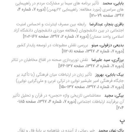
بابایی، محمد
تأثیر برنامه های سیما بر مشارکت مردم در راهپیمایی
های سراسری (مورد مطالعه: راهپیمایی 22بهمن)
[دوره 7، شماره 4،
1397، صفحه 79-120]
باقری بنجار، عبدالرضا
رابطه بین مصرف اینترنت و احساس امنیت
اجتماعی در بین دانشجویان (مطالعه موردی دانشجویان دانشگاه آزاد
اسلامی واحد سمنان)
[دوره 7، شماره 2، 1397، صفحه 167-202]
بدیعی دزفولی، مینو
بررسی نقش مطبوعات در توسعه پایدار کشور
[دوره 7، شماره 2، 1397، صفحه 81-112]
برزگری، سید علیرضا
نقش نورپردازی صحنه در اقناع مخاطبان در تئاتر
[دوره 7، شماره 2، 1397، صفحه 137-166]
بیک بابایی، بهروز
تأثیر زبان در ارتباطات میان فرهنگی (با تأکید بر
جایگاه فرهنگی امیر علیشیر نوایی در ترکی غربی و ملی‌گرایی نوایی)
[دوره 7، شماره 1، 1397، صفحه 137-150]
بیگی، مجید
معناشناسی تاریخی واژه «نجس» در قرآن و تحلیل تأثیر
آن برفرآیند ارتباطات اجتماعی
[دوره 7، شماره 4، 1397، صفحه 185-
204]
پ
پاک نهاد، محمد
خبر رسانی از آینده در شاهنامه بر پایۀ فال و تفأل