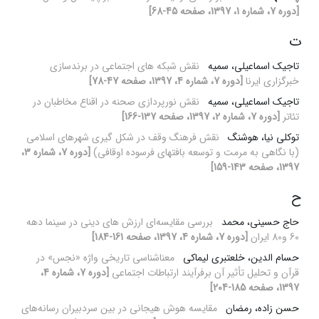
[دوره 7، شماره 1، 1397، صفحه 45-68]
ت
تاجیک اسماعیلی، سمیه
نقش شبکه های اجتماعی در برندسازی
خبرگزاری ایرنا
[دوره 7، شماره 4، 1397، صفحه 47-78]
تاجیک اسماعیلی، سمیه
نقش نورپردازی صحنه در اقناع مخاطبان در
تئاتر
[دوره 7، شماره 2، 1397، صفحه 137-166]
توکلی نیا، هوشنگ
نقش فرهنگ وقف در شکل گیری شهرهای اسلامی
(با نگاهی به مرمت و توسعه بافتهای فرسوده اوقافی)
[دوره 7، شماره 3،
1397، صفحه 143-159]
ح
حاج حسینی، محمد
بررسی مقایسه‌ای ارزش های دینی در سینما دهه
60 و80 ایران
[دوره 7، شماره 4، 1397، صفحه 161-184]
حسام الدین، خلعتبری لیماکی
معناشناسی تاریخی واژه «نجس» در
قرآن و تحلیل تأثیر آن برفرآیند ارتباطات اجتماعی
[دوره 7، شماره 4،
1397، صفحه 185-204]
حسن زاده، رمضان
مقایسه هوش هیجانی در بین سردبیران رسانه‌های