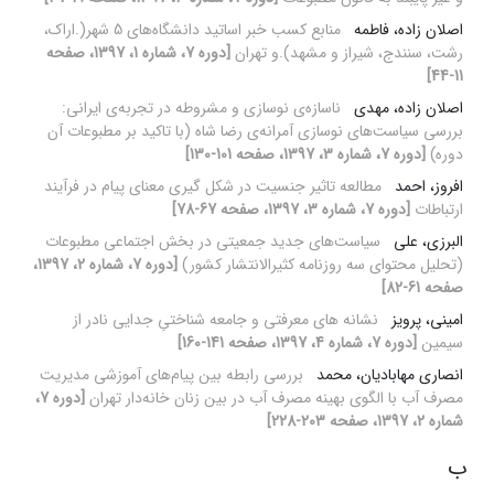
اصلان زاده، فاطمه
منابع کسب خبر اساتید دانشگاه‌های 5 شهر(.اراک،
رشت، سنندج، شیراز و مشهد).و تهران
[دوره 7، شماره 1، 1397، صفحه
11-44]
اصلان زاده، مهدی
ناسازه‌ی نوسازی و مشروطه در تجربه‌ی ایرانی:
بررسی سیاست‌های نوسازی آمرانه‌ی رضا شاه (با تاکید بر مطبوعات آن
دوره)
[دوره 7، شماره 3، 1397، صفحه 101-130]
افروز، احمد
مطالعه تاثیر جنسیت در شکل گیری معنای پیام در فرآیند
ارتباطات
[دوره 7، شماره 3، 1397، صفحه 67-78]
البرزی، علی
سیاست‌های جدید جمعیتی در بخش اجتماعی مطبوعات
(تحلیل محتوای سه روزنامه کثیرالانتشار کشور)
[دوره 7، شماره 2، 1397،
صفحه 61-82]
امینی، پرویز
نشانه های معرفتی و جامعه شناختیِ جدایی نادر از
سیمین
[دوره 7، شماره 4، 1397، صفحه 141-160]
انصاری مهابادیان، محمد
بررسی رابطه بین پیام‌های آموزشی مدیریت
مصرف آب با الگوی بهینه مصرف آب در بین زنان خانه‌دار تهران
[دوره 7،
شماره 2، 1397، صفحه 203-228]
ب