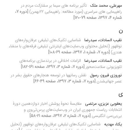
مهرعلی، محمد ملک
تأثیر برنامه های سیما بر مشارکت مردم در
راهپیمایی های سراسری (مورد مطالعه: راهپیمایی 22بهمن)
[دوره 7،
شماره 4، 1397، صفحه 79-120]
ن
نقیب السادات، سیدرضا
شناسایی تکنیک‌های تبلیغی عرفان‌واره‌های
نوظهور (تحلیل محتوای وب‌سایت‌های اینترنتی تبلیغی فرقه‌های با منشاء
هندی)
[دوره 7، شماره 1، 1397، صفحه 69-108]
نقیب السادات، سیدرضا
الزامات اخلاقی در برند‌سازی برنامه‌های
تلویزیونی سلامت‌محور
[دوره 7، شماره 3، 1397، صفحه 161-182]
نوروزی فیروز، رسول
نقش رسانه‎ها در توسعه هنجارهای حقوق بشر در
عصر جهانی‎شدن
[دوره 7، شماره 3، 1397، صفحه 49-66]
ی
یعقوبی عزیزی، مرتضی
مقایسۀ نحوۀ پوشش اخبار دوازدهمین دورۀ
انتخابات ریاست جمهوری ایران در وب‌سایت‌های پرس‌تی‌وی و
بی‌بی‌سی انگلیسی
[دوره 7، شماره 2، 1397، صفحه 21-58]
یکتا، مهدیه
شناسایی تکنیک‌های تبلیغی عرفان‌واره‌های نوظهور (تحلیل