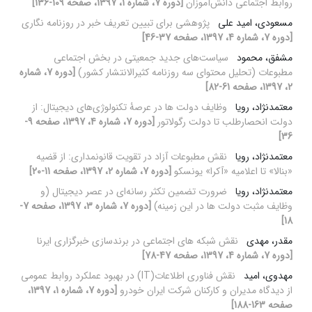
روابط اجتماعی دانش‌آموزان
[دوره 7، شماره 1، 1397، صفحه 109-136]
مسعودی، امید علی
پژوهشی برای تبیین تعریف خبر در روزنامه نگاری
[دوره 7، شماره 4، 1397، صفحه 37-46]
مشفق، محمود
سیاست‌های جدید جمعیتی در بخش اجتماعی
مطبوعات (تحلیل محتوای سه روزنامه کثیرالانتشار کشور)
[دوره 7، شماره
2، 1397، صفحه 61-82]
معتمدنژاد، رویا
وظایف دولت ها در عرصۀ تکنولوژی‌های دیجیتال: از
دولت انحصارطلب تا دولت رگولاتور
[دوره 7، شماره 4، 1397، صفحه 9-
36]
معتمدنژاد، رویا
نقش مطبوعات آزاد در تقویت قانونمداری: از قضیه
«بنالا» تا اعلامیه «آکرا» یونسکو
[دوره 7، شماره 2، 1397، صفحه 11-20]
معتمدنژاد، رویا
ضرورت تضمین تکثر رسانه‌ای در عصر دیجیتال (و
وظایف مثبت دولت ها در این زمینه)
[دوره 7، شماره 3، 1397، صفحه 7-
18]
مقدر، مهدی
نقش شبکه های اجتماعی در برندسازی خبرگزاری ایرنا
[دوره 7، شماره 4، 1397، صفحه 47-78]
مهدوی، امید
نقش فناوری اطلاعات(IT) در بهبود عملکرد روابط عمومی
از دیدگاه مدیران و کارکنان شرکت ایران خودرو
[دوره 7، شماره 1، 1397،
صفحه 163-188]