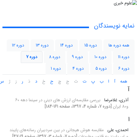
نمایه نویسندگان
همه دوره ها
دوره 15
دوره 14
دوره 13
دوره 12
دوره 11
دوره 10
دوره 9
دوره 8
دوره 7
دوره 6
دوره 5
دوره 4
دوره 1
همه
آ
ا
ب
پ
ت
ث
ج
چ
ح
خ
د
ذ
ر
ز
ژ
س
آ
آذری، غلامرضا
بررسی مقایسه‌ای ارزش های دینی در سینما دهه 60
و80 ایران
[دوره 7، شماره 4، 1397، صفحه 161-184]
ا
احمدی، علی
مقایسه هوش هیجانی در بین سردبیران رسانه‌های پایبند
و غیر پایبند به قانون مطبوعات
[دوره 7، شماره 3، 1397، صفحه 19-47]