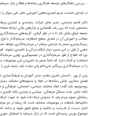
- بررسی راهکارهای توسعه همکاری رسانه‌ها و فعالان بازار سرمایه
در ابتدای نشست مریم امیدی؛معاون آموزشی دفتر ،این سوال را م
دکتر قاسم محسنی، مدیر عامل شرکت رتبه‌بندی و اعتباری پرها
مشخص شده که بین رشد اقتصادی و بازارهای مالی ارتباط معناداری 
جامعه ایفای نقش کند تا با در نظر گرفتن گزینه‌های سرمایه‌گذاری 
مطالب و آموزش آن در تعدیل سطح انتظارات سرمایه‌گذار با نوع س
ریسک‌پذیری منجر به بازدهی بیشتر در سرماریه‌گذاری خواهد شد. رسا
ذهنی از قبل در این مسیر دچار شگفت‌زدگی و ناامیدی نشوند. افراد 
چرا که اطلاع از افق سرمایه‌گذاری در تصمیم‌گیری نهایی سرمایه‌
استعانت و کمک دارند که دائماً منجر به دامن‌زدن این موضوعات م
را در سرمایه‌گذاری بی‌تأثیر نمی‌دانم ولی دولت باید زمینه بازی
پس از وی ، احسان عامری مقدم، مدیر آموزش و فرهنگ‌سازی شرک
فضای مجازی، نقش رسانه‌ها در ابعاد و مدیوم‌های مختلف بسیا
روبه‌روییم، باید گفت ابعاد مختلف سیاسی، اجتماعی، فرهنگی و مو
نکته خاص بابت مسائل فرهنگی، سیاسی و چندین نکته کلیدی دیگر
رسانه‌ای عموم مردم باید تا حدودی ارتقا داده شود به جهت این
حاشیه‌ها، شایعات در موضوعات مختلف است که ریشه در دو موضوع دا
اخبار درست از نادرست و حاشیه و منابع دقیق شوند و بدانند اخ
موضوع بورس پدیده‌ای است که در بازار سرمایه با استقبال خوبی