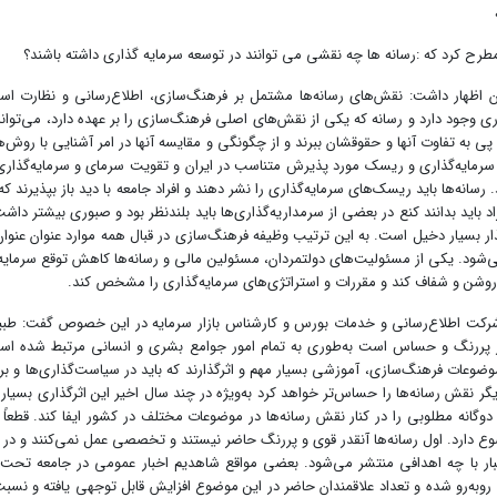
طرح کرد که :رسانه ها چه نقشی می توانند در توسعه سرمایه گذاری داشته باشند؟
ن اظهار داشت: نقش‌های رسانه‌ها مشتمل بر فرهنگ‌سازی، اطلاع‌رسانی و نظارت اس
وجود دارد و رسانه که یکی از نقش‌های اصلی فرهنگ‌سازی را بر عهده دارد، می‌تواند د
پی به تفاوت آنها و حقوقشان ببرند و از چگونگی و مقایسه آنها در امر آشنایی با روش‌ها
رمایه‌گذاری و ریسک مورد پذیرش متناسب در ایران و تقویت سرمای و سرمایه‌گذاری ا
نه‌ها باید ریسک‌های سرمایه‌گذاری را نشر دهند و افراد جامعه با دید باز بپذیرند که ه
باید بدانند کنع در بعضی از سرمداریه‌گذاری‌ها باید بلندنظر بود و صبوری بیشتر داشت
گذار بسیار دخیل است. به این ترتیب وظیفه فرهنگ‌سازی در قبال همه موارد عنوان عنوان
ی‌شود. یکی از مسئولیت‌های دولتمردان، مسئولین مالی و رسانه‌ها کاهش توقع سرمایه‌گ
 را روشن و شفاف کند و مقررات و استراتژی‌های سرمایه‌گذاری را مشخص کند.
ت اطلاع‌رسانی و خدمات بورس و کارشناس بازار سرمایه در این خصوص گفت: طبیعتاً 
ر پررنگ و حساس است به‌طوری به تمام امور جوامع بشری و انسانی مرتبط شده اس
ضوعات فرهنگ‌سازی، آموزشی بسیار مهم و اثرگذارند که باید در سیاست‌گذاری‌ها و برنام
 نقش رسانه‌ها را حساس‌تر خواهد کرد به‌ویژه در چند سال اخیر این اثرگذاری بس
که دوگانه مطلوبی را در کنار نقش رسانه‌ها در موضوعات مختلف در کشور ایفا کند. ق
رد. اول رسانه‌ها آنقدر قوی و پررنگ حاضر نیستند و تخصصی عمل نمی‌کنند و در کنار آن
بار با چه اهدافی منتشر می‌شود. بعضی مواقع شاهدیم اخبار عمومی در جامعه تحت تأث
 روبه‌رو شده و تعداد علاقمندان حاضر در این موضوع افزایش قابل توجهی یافته و 