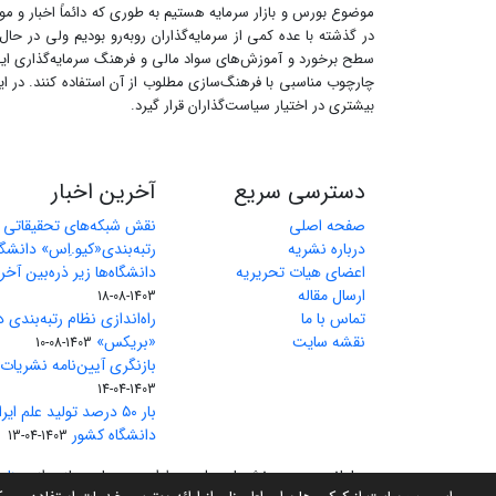
موضوع بورس و بازار سرمایه هستیم به طوری که دائماً اخبار و موض
در گذشته با عده کمی از سرمایه‌گذاران روبه‌رو بودیم ولی در حا
سطح برخورد و آموزش‌های سواد مالی و فرهنگ سرمایه‌گذاری ایجاب
چارچوب مناسبی با فرهنگ‌سازی مطلوب از آن استفاده کنند. در ای
بیشتری در اختیار سیاست‌گذاران قرار گیرد.
دسترسی سریع
آخرین اخبار
صفحه اصلی
نقش شبکه‌های تحقیقاتی بی
درباره نشریه
رتبه‌بندی«کیو.اِس» دانشگا
اعضای هیات تحریریه
دانشگاه‌ها زیر ذره‌بین آخر
ارسال مقاله
1403-08-18
تماس با ما
راه‌اندازی نظام رتبه‌بندی 
نقشه سایت
«بریکس»
1403-08-10
بازنگری آیین‌نامه نشریات علمی تا 
1403-04-14
دانشگاه کشور
1403-04-13
سامانه مدیریت نشریات علمی.
طراحی و پیاده سازی از
سیناو