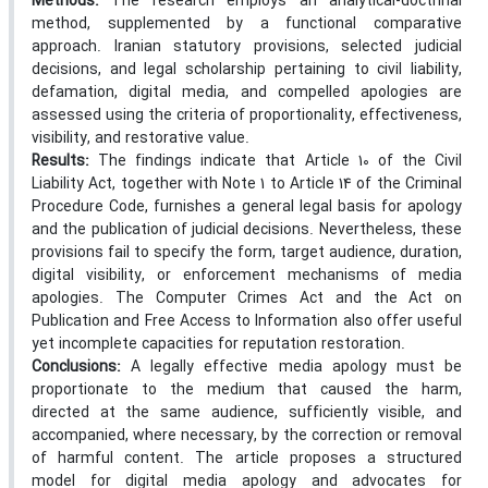
Methods:
The research employs an analytical-doctrinal
method, supplemented by a functional comparative
approach. Iranian statutory provisions, selected judicial
decisions, and legal scholarship pertaining to civil liability,
defamation, digital media, and compelled apologies are
assessed using the criteria of proportionality, effectiveness,
visibility, and restorative value.
Results:
The findings indicate that Article 10 of the Civil
Liability Act, together with Note 1 to Article 14 of the Criminal
Procedure Code, furnishes a general legal basis for apology
and the publication of judicial decisions. Nevertheless, these
provisions fail to specify the form, target audience, duration,
digital visibility, or enforcement mechanisms of media
apologies. The Computer Crimes Act and the Act on
Publication and Free Access to Information also offer useful
yet incomplete capacities for reputation restoration.
Conclusions:
A legally effective media apology must be
proportionate to the medium that caused the harm,
directed at the same audience, sufficiently visible, and
accompanied, where necessary, by the correction or removal
of harmful content. The article proposes a structured
model for digital media apology and advocates for