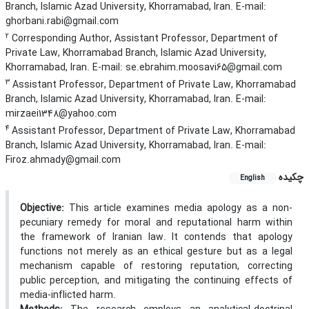
Branch, Islamic Azad University, Khorramabad, Iran. E-mail:
ghorbani.rabi@gmail.com
2
Corresponding Author, Assistant Professor, Department of
Private Law, Khorramabad Branch, Islamic Azad University,
Khorramabad, Iran. E-mail: se.ebrahim.moosavi65@gmail.com
3
Assistant Professor, Department of Private Law, Khorramabad
Branch, Islamic Azad University, Khorramabad, Iran. E-mail:
mirzaei1348@yahoo.com
4
Assistant Professor, Department of Private Law, Khorramabad
Branch, Islamic Azad University, Khorramabad, Iran. E-mail:
Firoz.ahmady@gmail.com
چکیده
English
Objective
:
This article examines media apology as a non-
pecuniary remedy for moral and reputational harm within
the framework of Iranian law. It contends that apology
functions not merely as an ethical gesture but as a legal
mechanism capable of restoring reputation, correcting
public perception, and mitigating the continuing effects of
media-inflicted harm.