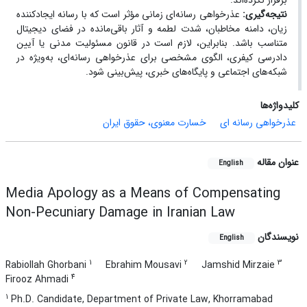
برقرار نکرده‌اند.
نتیجه‌گیری:
عذرخواهی رسانه‌ای زمانی مؤثر است که با رسانه ایجادکننده
زیان، دامنه مخاطبان، شدت لطمه و آثار باقی‌مانده در فضای دیجیتال
متناسب باشد. بنابراین، لازم است در قانون مسئولیت مدنی یا آیین
دادرسی کیفری، الگوی مشخصی برای عذرخواهی رسانه‌ای، به‌ویژه در
شبکه‌های اجتماعی و پایگاه‌های خبری، پیش‌بینی شود.
کلیدواژه‌ها
عذرخواهی رسانه ای
خسارت معنوی، حقوق ایران
عنوان مقاله
English
Media Apology as a Means of Compensating
Non-Pecuniary Damage in Iranian Law
نویسندگان
English
1
2
3
Rabiollah Ghorbani
Ebrahim Mousavi
Jamshid Mirzaie
4
Firooz Ahmadi
1
Ph.D. Candidate, Department of Private Law, Khorramabad