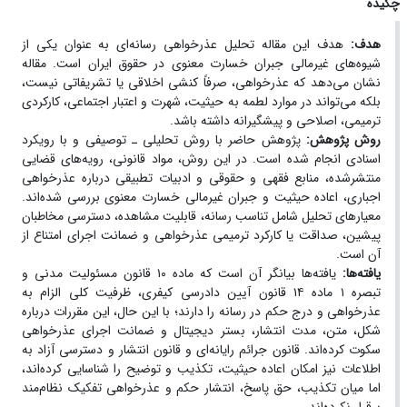
چکیده
هدف:
هدف این مقاله تحلیل عذرخواهی رسانه‌ای به عنوان یکی از
شیوه‌های غیرمالی جبران خسارت معنوی در حقوق ایران است. مقاله
نشان می‌دهد که عذرخواهی، صرفاً کنشی اخلاقی یا تشریفاتی نیست،
بلکه می‌تواند در موارد لطمه به حیثیت، شهرت و اعتبار اجتماعی، کارکردی
ترمیمی، اصلاحی و پیشگیرانه داشته باشد.
روش پژوهش:
پژوهش حاضر با روش تحلیلی ـ توصیفی و با رویکرد
اسنادی انجام شده است. در این روش، مواد قانونی، رویه‌های قضایی
منتشرشده، منابع فقهی و حقوقی و ادبیات تطبیقی درباره عذرخواهی
اجباری، اعاده حیثیت و جبران غیرمالی خسارت معنوی بررسی شده‌اند.
معیارهای تحلیل شامل تناسب رسانه، قابلیت مشاهده، دسترسی مخاطبان
پیشین، صداقت یا کارکرد ترمیمی عذرخواهی و ضمانت اجرای امتناع از
آن است.
یافته‌ها:
یافته‌ها بیانگر آن است که ماده
۱۰
قانون مسئولیت مدنی و
تبصره
۱
ماده
۱۴
قانون آیین دادرسی کیفری، ظرفیت کلی الزام به
عذرخواهی و درج حکم در رسانه را دارند؛ با این حال، این مقررات درباره
شکل، متن، مدت انتشار، بستر دیجیتال و ضمانت اجرای عذرخواهی
سکوت کرده‌اند. قانون جرائم رایانه‌ای و قانون انتشار و دسترسی آزاد به
اطلاعات نیز امکان اعاده حیثیت، تکذیب و توضیح را شناسایی کرده‌اند،
اما میان تکذیب، حق پاسخ، انتشار حکم و عذرخواهی تفکیک نظام‌مند