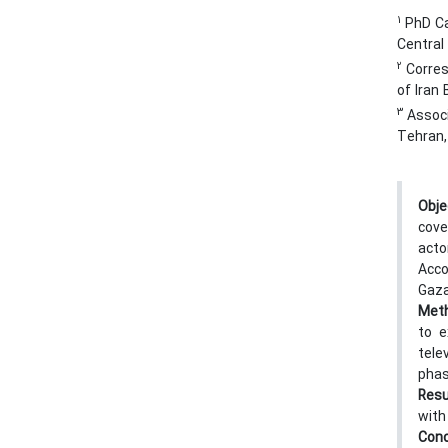
1
PhD Ca
Central 
2
Corres
of Iran
3
Associ
Tehran,
Obje
cove
acto
Acco
Gaza
Met
to e
tele
phas
Resu
with
Conc