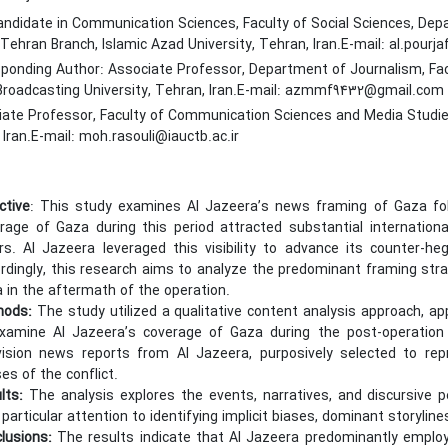
ndidate in Communication Sciences, Faculty of Social Sciences, De
Tehran Branch, Islamic Azad University, Tehran, Iran.E-mail: al.pourjaf
ponding Author: Associate Professor, Department of Journalism, Fac
 Broadcasting University, Tehran, Iran.E-mail: azmmf9432@gmail.com
ate Professor, Faculty of Communication Sciences and Media Studies,
 Iran.E-mail: moh.rasouli@iauctb.ac.ir
ctive
: This study examines Al Jazeera’s news framing of Gaza fo
rage of Gaza during this period attracted substantial international
rs. Al Jazeera leveraged this visibility to advance its counter-h
rdingly, this research aims to analyze the predominant framing stra
 in the aftermath of the operation.
hods:
The study utilized a qualitative content analysis approach, ap
xamine Al Jazeera’s coverage of Gaza during the post-operation
vision news reports from Al Jazeera, purposively selected to rep
es of the conflict.
lts:
The analysis explores the events, narratives, and discursive 
 particular attention to identifying implicit biases, dominant storylin
lusions:
The results indicate that Al Jazeera predominantly emplo