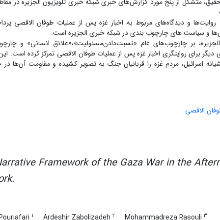
حقیق، متشکل از پنج مورد گزارش‌های خبری شبکه خبری تلویزیون الجزیره در
مقاط
 روایت‌ها و دیدگاه‌های مربوط به اخبار غزه پس از عملیات طوفان الاقصی پرداخ
‌ها و سیاست ‌های چارچوب بندی در شبکه خبری الجزیره است.
زیره، بر چارچوب‌های عام «نسبت‌دادن‌مسئولیت»،«علائق انسانی» و چارچو
ر برای روایتگری اخبار غزه پس از عملیات طوفان الاقصی تمرکز کرده است
.
این
نه اسرائیل، مردم غزه را قربانیان جنگ به تصویر کشیده و مقاومت آن‌ها در 
وفان الاقصی
arrative Framework of the Gaza War in the After
rk.
1
2
3
 Pourjafari
Ardeshir Zabolizadeh
Mohammadreza Rasouli