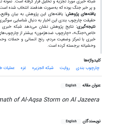
شبکه خبری مورد تجزیه و تحلیل قرار گرفته است. نمونه ت
و پر خبر جنگ بوده
که به‌صورت هدفمند انتخاب شده است.
یافته‌های پژوهش:
یافته‌های این پژوهش به بیان وقایع،
حقیقت چارچوب بندی این اخبار به دنبال شناسایی سوگیری
نتیجه‌گیری:
نتایج پژوهش نشان می‌دهد شبکه خبری الج
خاص«جنگ»، «چارچوب ضدهژمون» بیشتر از چارچوب‌های دیگ
خبری با تمرکز وضعیت مردم، رنج انسانی و حملات وحشیا
وحشیانه برجسته کرده است.
کلیدواژه‌ها
چارچوب بندی
روایت
شبکه الجزیره
غزه
عملیات ط
عنوان مقاله
English
math of Al-Aqsa Storm on Al Jazeera
نویسندگان
English