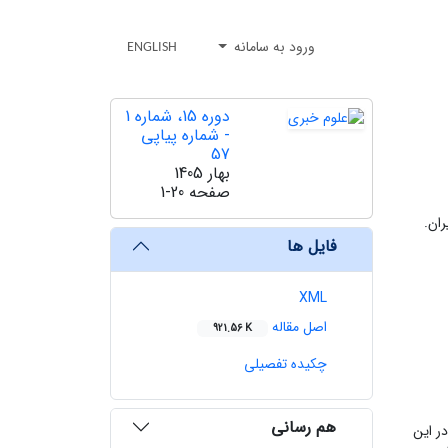
ورود به سامانه
ENGLISH
دوره 15، شماره 1
- شماره پیاپی
57
بهار 1405
صفحه
1-20
ران.
فایل ها
XML
اصل مقاله
921.56 K
چکیده تفصیلی
هم رسانی
ر این