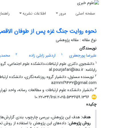
صفحه اصلی
مرور
اطلاعات نشریه
راهنما
نحوه روایت جنگ غزه پس از طوفان الاقصی 
نوع مقاله : مقاله پژوهشی
نویسندگان
2
1
علیرضا پورجعفری
اردشیر زابلی زاده
محمدر
1
دانشجوی دکتری علوم ارتباطات،دانشکده علوم اجتماعی، گروه ارت
رایانامه: al.pourjafari@iau.ir
2
نویسنده مسئول، دانشیار گروه روزنامه‌نگاری، دانشکده ارتباطا
azmmf9432@gmail.com
3
دانشیار دانشکده علوم ارتباطات و مطالعات رسانه، واحد تهران مرکزی، دانشگاه
10.22034/lrsi.2025.533659.1396
چکیده
هدف:
هدف این پژوهش، بررسی چارچوب بندی گزارش‌های خ
روش پژوهش:
داده‌های این پژوهش با استفاده از روش تح