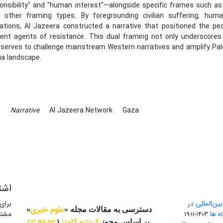
onsibility" and "human interest"—alongside specific frames such a
 other framing types. By foregrounding civilian suffering, human
ations, Al Jazeera constructed a narrative that positioned the p
lient agents of resistance. This dual framing not only underscore
 serves to challenge mainstream Western narratives and amplify Pale
a landscape.
g
Narrative
Al Jazeera Network
Gaza
اشت
ن‌المللی در
برای
علوم خبری
دسترسی به مقالات مجله «
»
ه ها
مشتر
1403-11-19
کریتیو کامنز
بر اساس مجوز
(
CC BY-NC