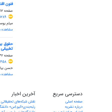
فنون اقن
صفحه
2-232
.1289
میثم یوس
مشاهده مق
حقوق بی
تطبیقی ا
صفحه
-253
1458
حسن بیار
مشاهده مق
دسترسی سریع
آخرین اخبار
صفحه اصلی
نقش شبکه‌های تحقیقاتی بی
درباره نشریه
رتبه‌بندی«کیو.اِس» دانشگا