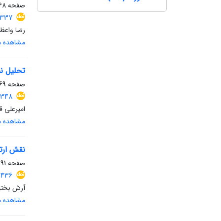
صفحه
8-168
1337
رضا واعظ
مشاهده مق
تحلیل نم
صفحه
9-190
.1348
امیرعلی ق
مشاهده مق
نقش ارتب
صفحه
91-211
1436
آرش بختی
مشاهده مق