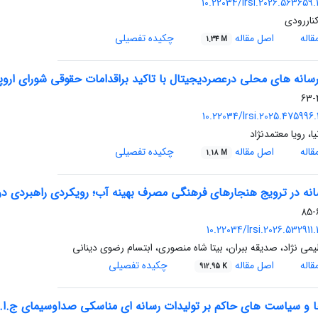
10.22034/lrsi.2026.563659.
کناررودی
اله
اصل مقاله
چکیده تفصیلی
1.34 M
انه های محلی درعصردیجیتال با تاکید براقدامات حقوقی شورای اروپا
4
10.22034/lrsi.2025.475996.
یا، رویا معتمدنژاد
اله
اصل مقاله
چکیده تفصیلی
1.18 M
ه در ترویج هنجارهای فرهنگی مصرف بهینه آب؛ رویکردی راهبردی در 
6
10.22034/lrsi.2026.532911
ی نژاد، صدیقه ببران، بیتا شاه منصوری، ابتسام رضوی دینانی
اله
اصل مقاله
چکیده تفصیلی
912.95 K
 و سیاست های حاکم بر تولیدات رسانه ای مناسکی صداوسیمای ج.ا.ا 