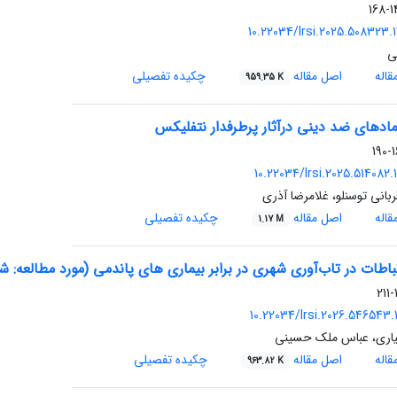
14
10.22034/lrsi.2025.508323.
ی
اله
اصل مقاله
چکیده تفصیلی
959.35 K
ادهای ضد دینی درآثار پرطرفدار نتفلیکس
16
10.22034/lrsi.2025.514082
ربانی توسنلو، غلامرضا آذری
اله
اصل مقاله
چکیده تفصیلی
1.17 M
اطات در تاب‌آوری شهری در برابر بیماری های پاندمی (مورد مطالعه: ش
1
10.22034/lrsi.2026.546543.
اری، عباس ملک حسینی
اله
اصل مقاله
چکیده تفصیلی
963.82 K