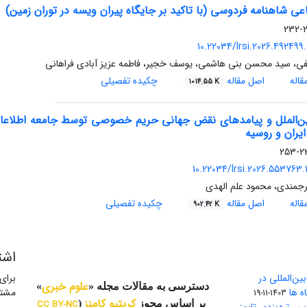
اعی شاهنامه فردوسی (با تاکید بر جایگاه پیران ویسه در توران زمین)
21
10.22034/lrsi.2026.492499
فی، سید محسن بنی هاشمی، یوسف خجیر، فاطمه عزیز آبادی فراهانی
اله
اصل مقاله
چکیده تفصیلی
1014.55 K
ن‌الملل و پیامدهای نقض جهانی حریم خصوصی توسط جامعه اطلاعاتی
یران و روسیه
232
10.22034/lrsi.2026.553763.
جمندی، محمود علم الهدی
اله
اصل مقاله
چکیده تفصیلی
902.42 K
اشت
ن‌المللی در
برای
علوم خبری
دسترسی به مقالات مجله «
»
ه ها
مشتر
1403-11-19
کریتیو کامنز
بر اساس مجوز
(
CC BY-NC