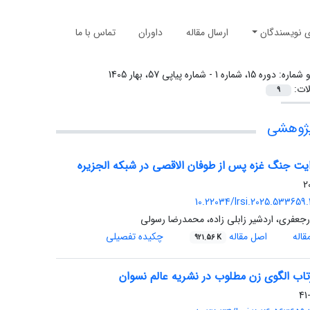
ی نویسندگان
ارسال مقاله
داوران
تماس با ما
و شماره:
دوره 15، شماره 1 - شماره پیاپی 57، بهار 1405
لات:
9
پژوهشی
ایت جنگ غزه پس از طوفان الاقصی در شبکه الجزیره
10.22034/lrsi.2025.533659.
رجعفری، اردشیر زابلی زاده، محمدرضا رسولی
اله
اصل مقاله
چکیده تفصیلی
921.56 K
تاب الگوی زن مطلوب در نشریه عالم نسوان